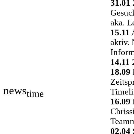
31.01
Gesuch
aka. L
15.11
A
aktiv.
Inform
14.11
2
18.09
Zeitsp
news
Timeli
time
16.09
Chriss
Teamm
02.04
S