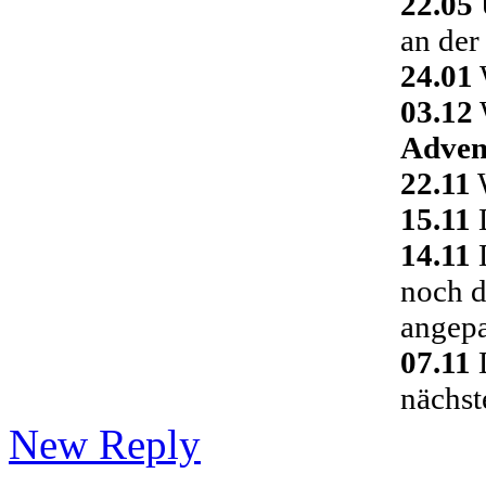
22.05
an der
24.01
03.12
Adven
22.11
W
15.11
D
14.11
D
noch d
angepa
07.11
D
nächst
New Reply