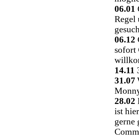
06.01
Regel 
gesuch
06.12
C
sofort
willk
14.11
3
31.07
Monny 
28.02
ist hi
gerne 
Commu