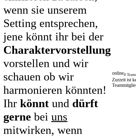
wenn sie unserem
Setting entsprechen,
jene könnt ihr bei der
Charaktervorstellung
vorstellen und wir
schauen ob wir
online
0 Team
Zurzeit ist k
Teammitglie
harmonieren könnten!
Ihr
könnt
und
dürft
gerne
bei
uns
mitwirken, wenn