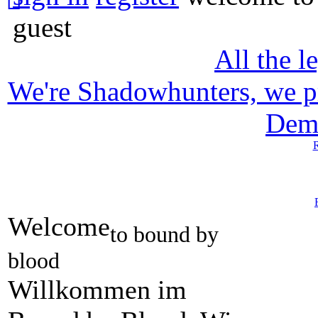
guest
All the l
We're Shadowhunters, we p
Dem
R
Welcome
to bound by
blood
Willkommen im