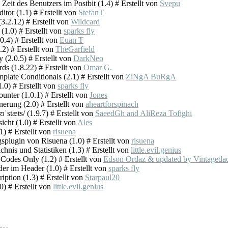
 Zeit des Benutzers im Postbit (1.4) # Erstellt von
Svepu
itor (1.1) # Erstellt von
StefanT
.2.12) # Erstellt von
Wildcard
 (1.0) # Erstellt von
sparks fly
0.4) # Erstellt von
Euan T
.2) # Erstellt von
TheGarfield
 (2.0.5) # Erstellt von
DarkNeo
 (1.8.22) # Erstellt von
Omar G.
late Conditionals (2.1) # Erstellt von
ZiNgA BuRgA
1.0) # Erstellt von
sparks fly
nter (1.0.1) # Erstellt von
Jones
nerung (2.0) # Erstellt von
aheartforspinach
ʊˈstæts/ (1.9.7) # Erstellt von
SaeedGh and AliReza Tofighi
icht (1.0) # Erstellt von
Ales
1) # Erstellt von
risuena
splugin von Risuena (1.0) # Erstellt von
risuena
chnis und Statistiken (1.3) # Erstellt von
little.evil.genius
n Codes Only (1.2) # Erstellt von
Edson Ordaz & updated by Vintageda
er im Header (1.0) # Erstellt von
sparks fly
iption (1.3) # Erstellt von
Starpaul20
.0) # Erstellt von
little.evil.genius