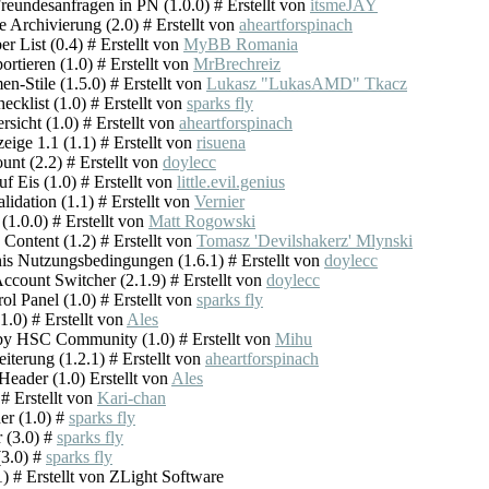
reundesanfragen in PN (1.0.0) # Erstellt von
itsmeJAY
 Archivierung (2.0) # Erstellt von
aheartforspinach
List (0.4) # Erstellt von
MyBB Romania
ortieren (1.0) # Erstellt von
MrBrechreiz
n-Stile (1.5.0) # Erstellt von
Lukasz "LukasAMD" Tkacz
cklist (1.0) # Erstellt von
sparks fly
sicht (1.0) # Erstellt von
aheartforspinach
eige 1.1 (1.1) # Erstellt von
risuena
unt (2.2) # Erstellt von
doylecc
f Eis (1.0) # Erstellt von
little.evil.genius
idation (1.1) # Erstellt von
Vernier
1.0.0) # Erstellt von
Matt Rogowski
ontent (1.2) # Erstellt von
Tomasz 'Devilshakerz' Mlynski
is Nutzungsbedingungen (1.6.1) # Erstellt von
doylecc
Account Switcher (2.1.9) # Erstellt von
doylecc
ol Panel (1.0) # Erstellt von
sparks fly
1.0) # Erstellt von
Ales
y HSC Community (1.0) # Erstellt von
Mihu
terung (1.2.1) # Erstellt von
aheartforspinach
eader (1.0) Erstellt von
Ales
 # Erstellt von
Kari-chan
er (1.0) #
sparks fly
r (3.0) #
sparks fly
(3.0) #
sparks fly
1) # Erstellt von ZLight Software