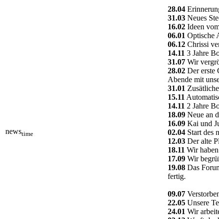
28.04
Erinnerung
31.03
Neues Ste
16.02
Ideen vom 
06.01
Optische A
06.12
Chrissi ve
14.11
3 Jahre Bo
31.07
Wir vergrö
28.02
Der erste 
Abende mit unse
31.01
Zusätliche
15.11
Automatisc
14.11
2 Jahre Bo
18.09
Neue an da
16.09
Kai und Ju
news
02.04
Start des 
time
12.03
Der alte P
18.11
Wir haben 
17.09
Wir begrüß
19.08
Das Forum 
fertig.
09.07
Verstorben
22.05
Unsere Tec
24.01
Wir arbeit