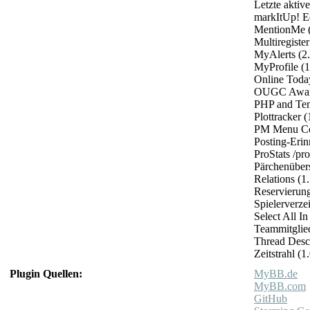
Letzte aktive
markItUp! Ed
MentionMe (3
Multiregister
MyAlerts (2.
MyProfile (1
Online Today
OUGC Awards
PHP and Temp
Plottracker (
PM Menu Cou
Posting-Erin
ProStats /pro
Pärchenübers
Relations (1.
Reservierung
Spielerverzei
Select All I
Teammitglied
Thread Descr
Zeitstrahl (1
Plugin Quellen:
MyBB.de
MyBB.com
GitHub