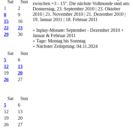
Sat
Sun
zwischen +3 - 15°. Die nächste Vollmonde sind am:
1
2
Donnerstag, 23. September 2010 | 23. Oktober
2010 | 21. November 2010 | 21. Dezember 2010 |
8
9
19. Januar 2011 | 18. Februar 2011
15
16
22
23
» Inplay-Monate: September - Dezember 2010 +
29
30
Januar & Februar 2011
» Tage: Montag bis Sonntag
» Nächster Zeitsprung: 04.11.2024
Sat
Sun
5
6
12
13
19
20
26
27
Sat
Sun
5
6
12
13
19
20
26
27