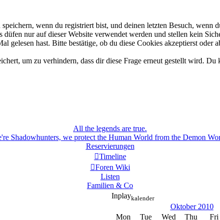
eichern, wenn du registriert bist, und deinen letzten Besuch, wenn du
düfen nur auf dieser Website verwendet werden und stellen kein Siche
 gelesen hast. Bitte bestätige, ob du diese Cookies akzeptierst oder a
rt, um zu verhindern, dass dir diese Frage erneut gestellt wird. Du k
All the legends are true.
're Shadowhunters, we protect the Human World from the Demon Wor
Reservierungen
Timeline
Foren Wiki
Listen
Familien & Co
Inplay
kalender
Oktober 2010
Mon
Tue
Wed
Thu
Fri