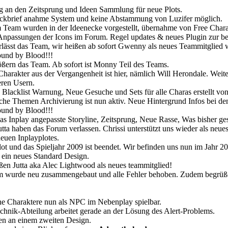
 an den Zeitsprung und Ideen Sammlung für neue Plots.
ckbrief anahme System und keine Abstammung von Luzifer möglich.
Team wurden in der Ideenecke vorgestellt, übernahme von Free Chara
npassungen der Icons im Forum. Regel updates & neues Plugin zur bes
rlässt das Team, wir heißen ab sofort Gwenny als neues Teammitglied
und by Blood!!!
ßern das Team. Ab sofort ist Monny Teil des Teams.
Charakter aus der Vergangenheit ist hier, nämlich Will Herondale. We
ren Usern.
 Blacklist Warnung, Neue Gesuche und Sets für alle Charas erstellt vo
he Themen Archivierung ist nun aktiv. Neue Hintergrund Infos bei de
und by Blood!!!
s Inplay angepasste Storyline, Zeitsprung, Neue Rasse, Was bisher g
tta haben das Forum verlassen. Chrissi unterstützt uns wieder als neu
neuen Inplayplotes.
lot und das Spieljahr 2009 ist beendet. Wir befinden uns nun im Jahr 20
ein neues Standard Design.
en Jutta aka Alec Lightwood als neues teammitglied!
wurde neu zusammengebaut und alle Fehler behoben. Zudem begrüßen 
e Charaktere nun als NPC im Nebenplay spielbar.
hnik-Abteilung arbeitet gerade an der Lösung des Alert-Problems.
en an einem zweiten Design.