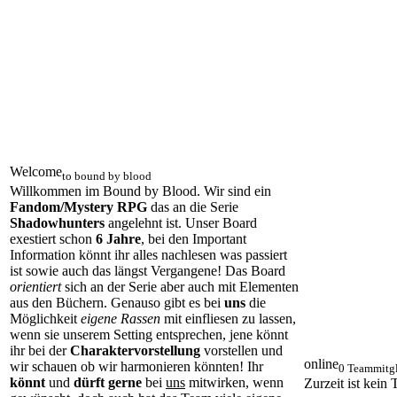
Welcome
to bound by blood
Willkommen im Bound by Blood. Wir sind ein
Fandom/Mystery RPG
das an die Serie
Shadowhunters
angelehnt ist. Unser Board
exestiert schon
6 Jahre
, bei den Important
Information könnt ihr alles nachlesen was passiert
ist sowie auch das längst Vergangene! Das Board
orientiert
sich an der Serie aber auch mit Elementen
aus den Büchern. Genauso gibt es bei
uns
die
Möglichkeit
eigene Rassen
mit einfliesen zu lassen,
wenn sie unserem Setting entsprechen, jene könnt
ihr bei der
Charaktervorstellung
vorstellen und
online
wir schauen ob wir harmonieren könnten! Ihr
0 Teammitgl
könnt
und
dürft gerne
bei
uns
mitwirken, wenn
Zurzeit ist kein