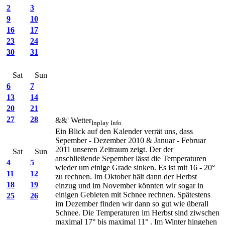
2
3
9
10
16
17
23
24
30
31
Sat
Sun
6
7
13
14
20
21
27
28
&&' Wetter
Inplay Info
Ein Blick auf den Kalender verrät uns, dass
Sepember - Dezember 2010 & Januar - Februar
2011 unseren Zeitraum zeigt. Der der
Sat
Sun
anschließende Sepember lässt die Temperaturen
4
5
wieder um einige Grade sinken. Es ist mit 16 - 20°
11
12
zu rechnen. Im Oktober hält dann der Herbst
18
19
einzug und im November könnten wir sogar in
einigen Gebieten mit Schnee rechnen. Spätestens
25
26
im Dezember finden wir dann so gut wie überall
Schnee. Die Temperaturen im Herbst sind ziwschen
maximal 17° bis maximal 11° . Im Winter hingehen