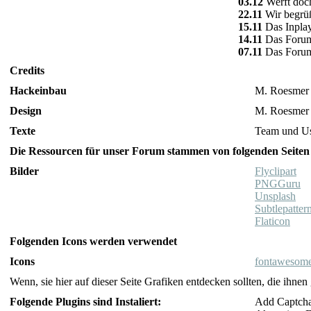
03.12
Werft doch
22.11
Wir begrüß
15.11
Das Inplay 
14.11
Das Forum i
07.11
Das Forum 
Credits
Hackeinbau
M. Roesmer
Design
M. Roesmer
Texte
Team und U
Die Ressourcen für unser Forum stammen von folgenden Seiten
Bilder
Flyclipart
PNGGuru
Unsplash
Subtlepatter
Flaticon
Folgenden Icons werden verwendet
Icons
fontawesom
Wenn, sie hier auf dieser Seite Grafiken entdecken sollten, die ihne
Folgende Plugins sind Instaliert:
Add Captcha 