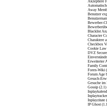
Akzeptiere F
Automatische
Away Member 
Benutzer exp
Benutzername
Bewerber-Che
Bewerberüber
Blacklist Anz
Character Co
Charaktere au
Checkbox Val
Cookie Law (
DVZ Secure C
Einverständn
Erweiterter 
Family Contr
Foren-Wiki (
Forum Age b
Gesuch-Erwei
Gesuche im H
Gossip (2.1)
Inplaykalend
Inplaytracke
Inplayzitate 
IP Ghost (1.