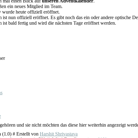
 mal einen Blick auf
unseren Adventkalender
.
en ein neues Mitglied im Team.
wurde heute offiziell eröffnet.
st nun offiziell eröffnet. Es gibt noch das ein oder andere optische De
ist bald fertig und wird die nächsten Tage eröffnet werden.
ser
ns
e
n gehören und sie nicht möchten das diese hier weiterhin angezeigt werd
(1.0) # Erstellt von
Harshit Shrivastava