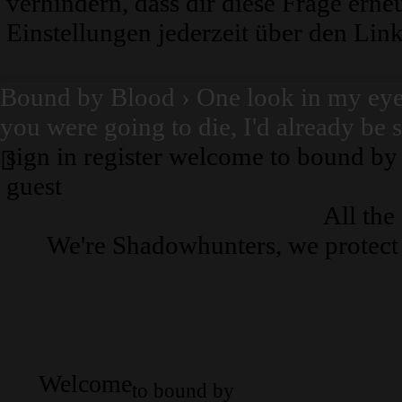
verhindern, dass dir diese Frage erne
Einstellungen jederzeit über den Link
Bound by Blood
›
One look in my ey
you were going to die, I'd already be
sign in
register
welcome to bound by 
guest
All the
We're Shadowhunters, we protec
Welcome
to bound by