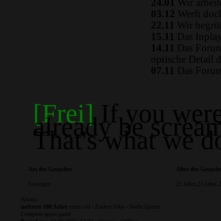
24.01
Wir arbeit
03.12
Werft doch
22.11
Wir begrüß
15.11
Das Inplay 
14.11
Das Forum i
optische Detail 
07.11
Das Forum 
[Frei]
If you were 
already be screa
That's what we d
Art des Gesuches
Alter des Gesuch
Sonstiges
21 Jahre,23 Jahre,
Amara
mehrere 100 Jahre
years old - Andere Jobs - Seelie Queen
Complete quest
quote