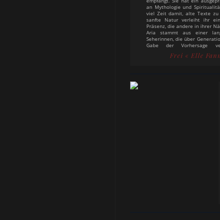
empfängt. Sie hat ein ausgepr
an Mythologie und Spiritualitä
viel Zeit damit, alte Texte zu
sanfte Natur verleiht ihr ei
Präsenz, die andere in ihrer N
Aria stammt aus einer lan
Seherinnen, die über Generati
Gabe der Vorhersage ve
Aufgewachsen in einer Umgebu
Frei
« Elle Fan
hat sie schon früh gelernt
Zeichen der Schattenwelt zu e