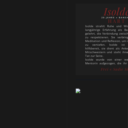
Isold
20 JAHRE » BANS
HART
Isolde strahlt Ruhe und Wi
langjährige Erfahrung als B
gelehrt, die Verbindung zwis
zu respektieren. Sie verbrin
Meditation und Reflexion, um i
zu vertiefen. Isolde ist
hilfsbereit, sie dient als Ank
Mitschwestern und steht ihn
Tat zur Seite.
Isolde wurde von einer we
Mentorin aufgezogen, die ihr
der Gabe beibrachte. Ihr Weg
Frei
« Sadie S
verschiedenen Orten, wo sie 
der Schattenwelt entdeckte und