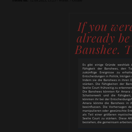
Posted on:
12.09.2023, 13:23
- Wörter:
-
Offline
If you were
already be
Banshee. T
Es gibt einige Gründe weshlab 
Fähigkeit der Banshees, den To
zukünftige Ereignisse zu erhal
Entscheidungen in Politik, Intrigen
Indem sie die Banshees in ihren Di
stärken. Die Fähigkeiten der Ba
Seelie Court frühzeitig zu erkenne
Die Banshees könnten für Amara z
Schattenwelt und die Fähigkeit
könnten ihr bei der Entscheidungs
Amara könnte die Banshees in i
beeinflussen. Die Vorhersagen d
manipulieren oder gewünschte Ent
als Teil einer größeren mystisch
Seelie Court zu stärken. Diese A
bestehen, die gemeinsam arbeiten,