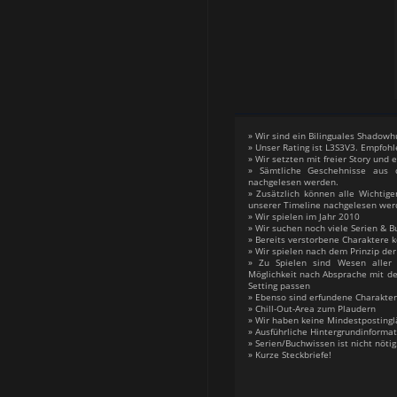
» Wir sind ein Bilinguales Shadow
» Unser Rating ist L3S3V3. Empfohl
» Wir setzten mit freier Story und
» Sämtliche Geschehnisse aus
nachgelesen werden.
» Zusätzlich können alle Wichtige
unserer Timeline nachgelesen wer
» Wir spielen im Jahr 2010
» Wir suchen noch viele Serien & B
» Bereits verstorbene Charakter
» Wir spielen nach dem Prinzip de
» Zu Spielen sind Wesen aller 
Möglichkeit nach Absprache mit d
Setting passen
» Ebenso sind erfundene Charakte
» Chill-Out-Area zum Plaudern
» Wir haben keine Mindestpostingl
» Ausführliche Hintergrundinforma
» Serien/Buchwissen ist nicht nöti
» Kurze Steckbriefe!