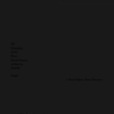
Elb
Weiblich
10.02
Böse
Lola Flanery
written by
Jennifer
Single
«
Next Oldest
|
Next Newest
»