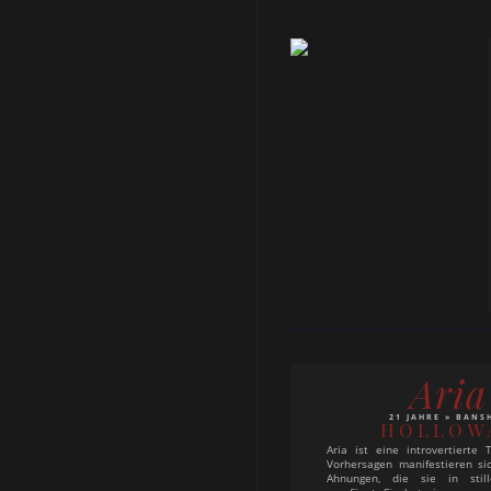
Aria
21 JAHRE » BANS
HOLLOW
Aria ist eine introvertierte 
Vorhersagen manifestieren sic
Ahnungen, die sie in sti