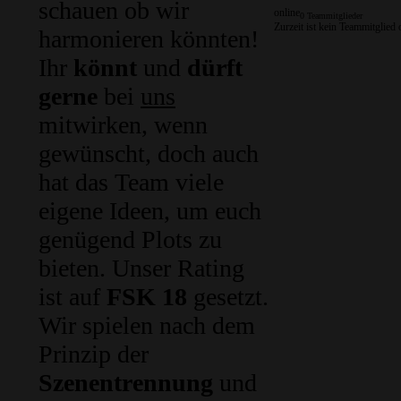
schauen ob wir
online
0 Teammitglieder
Zurzeit ist kein Teammitglied 
harmonieren könnten!
Ihr
könnt
und
dürft
gerne
bei
uns
mitwirken, wenn
gewünscht, doch auch
hat das Team viele
eigene Ideen, um euch
genügend Plots zu
bieten. Unser Rating
ist auf
FSK 18
gesetzt.
Wir spielen nach dem
Prinzip der
Szenentrennung
und