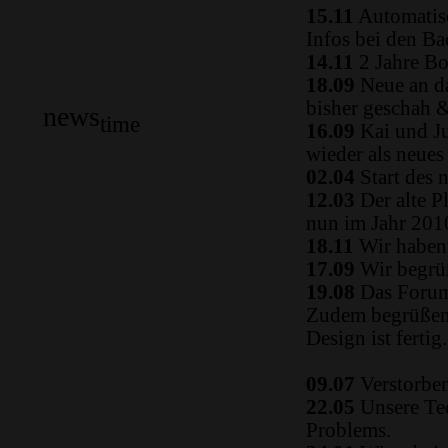
15.11
Automatisc
Infos bei den B
14.11
2 Jahre Bo
18.09
Neue an da
bisher geschah 
news
time
16.09
Kai und Ju
wieder als neue
02.04
Start des 
12.03
Der alte P
nun im Jahr 2010
18.11
Wir haben 
17.09
Wir begrüß
19.08
Das Forum
Zudem begrüßen 
Design ist fertig.
09.07
Verstorben
22.05
Unsere Tec
Problems.