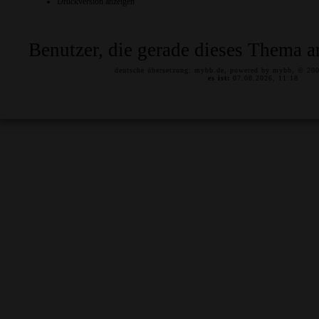
Druckversion anzeigen
Benutzer, die gerade dieses Thema a
deutsche übersetzung:
mybb.de
, powered by
mybb
, © 20
es ist:
07.08.2026, 11:18