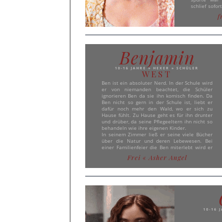
schlief sofor
Miriam, so 
f
älter wurde,
als alle an
hatte weiße
selbst, mac
wurde adopti
Benjamin
Familie Casp
Zwischenfall
auf der Str
10-16 JAHRE » HEXER » SCHÜLER
aufmerks
WEST
Abendspazie
Ben ist ein absoluter Nerd. In der Schule wird
das mit mit
er von niemanden beachtet, die Schüler
sprach sie a
ignorieren Ben da sie ihn komisch finden. Da
außerdem wür
Ben nicht so gern in der Schule ist, liebt er
dafür noch mehr den Wald, wo er sich zu
Hause fühlt. Zu Hause geht es für ihn drunter
und drüber, da seine Pflegeeltern ihn nicht so
behandeln wie ihre eigenen Kinder.
In seinem Zimmer ließ er seine viele Bücher
über die Natur und deren Lebewesen. Bei
einer Familienfeier die Ben miterlebt wird er
wie immer weniger beachtet und hält sich im
Frei
« Asher Angel
Hintergrund. Als seine Cousin aber gefallen
daran finden, den Jungen zu ärgern, versucht
Ben all das herunterzuschlucken. Er wird
herum geschubst, bespuckt und getreten. Als
sein älterer Cousin ihn in die Seite tritt, wird
es Ben zu viel und beginnt zu schreien und
schleudert ihn gegen die Wand. Dort bleibt er
liegen, bis deren Brüder zu den Eltern rennen
10-16 
und erzählen, was Ben getan hat. Ben wird am
selben Abend noch weggebracht. Catarina, die