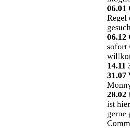
06.01
Regel 
gesuch
06.12
C
sofort
willk
14.11
3
31.07
Monny 
28.02
ist hi
gerne 
Commu