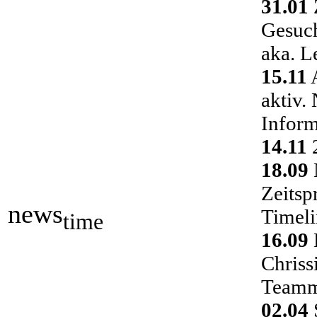
31.01
Gesuch
aka. L
15.11
A
aktiv.
Inform
14.11
2
18.09
Zeitsp
news
Timeli
time
16.09
Chriss
Teamm
02.04
S