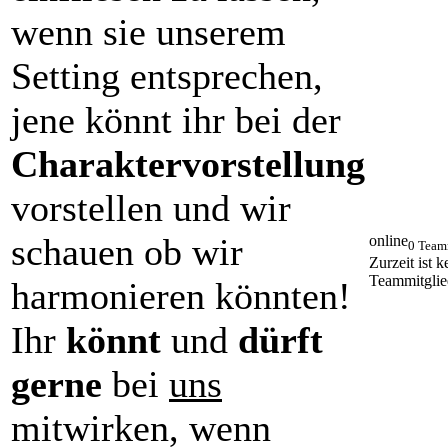
wenn sie unserem
Setting entsprechen,
jene könnt ihr bei der
Charaktervorstellung
vorstellen und wir
schauen ob wir
online
0 Team
Zurzeit ist k
Teammitglie
harmonieren könnten!
Ihr
könnt
und
dürft
gerne
bei
uns
mitwirken, wenn