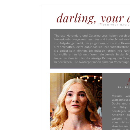
darling, your 
TURN YOUR MAGIC
Theresa Herondale und Catarina Loss haben beschlos
Hexenkinder ausgesetzt werden und in der Mundiewelt
zur Aufgabe gemacht, die junge Generation von Hexen
Ort erschaffen, extra dafür das sie ihre "adoptierte
sie selbst sein können. Sie müssen lernen ihre Fäh
kontrollieren zu können. Wenn sie jemals in der M
fassen wollen, ist das die einzige Bedingung die Tess
beherrschen. Die Avatarpersonen sind nur Vorschläge
10 - 16
Miriam wu
Waisenhauses
Decke und 
das Baby a
beruhigen a
fütterten s
sangen ihr L
aber nicht
standen und
spürte war