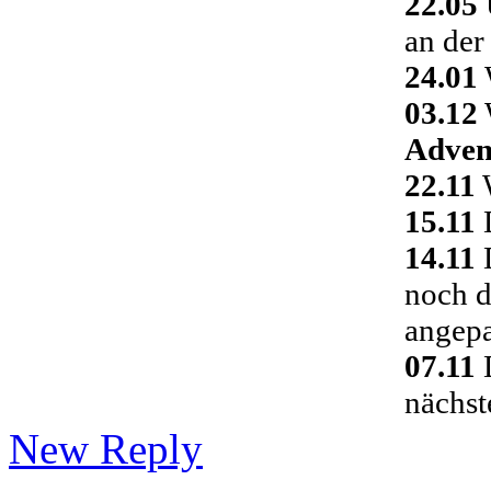
22.05
an der
24.01
03.12
Adven
22.11
W
15.11
D
14.11
D
noch d
angepa
07.11
D
nächst
New Reply