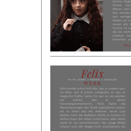
Cecilia Hug
neben der Krankenhausarbeit auch noch
Schule. Cec
freiwillige Arbeit im Pflegeheim absolviert,
Wesen und hi
wird Zeuge wie Ben gebracht wird und seine
Not stecken.
Eltern darum bitten, vom Teufelkind befreit zu
seit wenig
werden. Catarina, die sein Potenzial erkennt,
lebten sie i
nimmt ihn bei sich auf.
neuen Job b
Cecilia, ist
die sie nicht
mobben sie
hinterher 
soweit gebra
Fre
Schule hinfi
ist, aber di
Milchshake 
Moment zum
Cecilia feh
Schule, sie 
Felix
mit der Schu
sie etwas g
war leider 
10-16 JAHRE » HEXER » SCHÜLER
Wochen spät
WEBB
schien zuer
Felix wurde schon früh klar, das er anders war.
ignoriert we
Im Alter von 8 Jahren entdeckte er das er
der Cafeteria
magische Kräfte hatte. Es war so als würden
sie, piesack
sie wollen, das er damit
und dann 
herumexperimentierte. Felix hatte die
überhand,
Wasserleitungen der Stadt explodieren lassen,
explodierte
als er hörte das die Arbeiter, keine Lust
und jeder der
hatten, nach der defekten Stelle zu suchen. Er
war so gesc
wollte ihnen die Arbeit erleichtern, aber dabei
flüchtete un
hatte er sie verschlimmert. Der junge Webb
Tessa Heron
schwor sich, die Magie nicht einzusetzen, bis
wohl such
er wusste wie er sie kontrollieren konnte.
"Hexenquarti