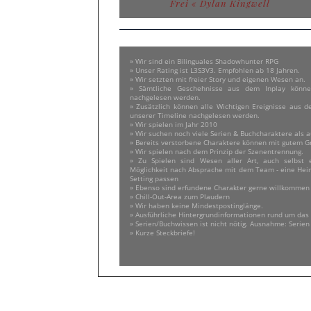
Frei
« Dylan Kingwell
Leider hielt sich Felix nicht an seine eigene
war und nun 
Abmachung, als ein Freund in Gefahr war, den
er mittels Magie rettete. Sein Freund, der
eigentlich geschworen hatte niemanden
davon zu erzählen, was Felix tun konnte
erzählte es weiter, so dass viele Eltern
» Wir sind ein Bilinguales Shadowhunter RPG
besorgt waren, ihre Kinder in der Nähe von
» Unser Rating ist L3S3V3. Empfohlen ab 18 Jahren.
Felix zu lassen, das seine Pflegeeltern ihn
» Wir setzten mit freier Story und eigenen Wesen an.
zurück ins Pflegeheim brachten. Catarina die
» Sämtliche Geschehnisse aus dem Inplay kön
von der Situation hörte, nahm Felix bei sich
nachgelesen werden.
auf, wie sie zuvor damals auch Ben
» Zusätzlich können alle Wichtigen Ereignisse aus d
aufgenommen hatte.
unserer Timeline nachgelesen werden.
» Wir spielen im Jahr 2010
» Wir suchen noch viele Serien & Buchcharaktere als 
» Bereits verstorbene Charaktere können mit gutem
» Wir spielen nach dem Prinzip der Szenentrennung.
» Zu Spielen sind Wesen aller Art, auch selbst
Möglichkeit nach Absprache mit dem Team - eine Heim
Setting passen
» Ebenso sind erfundene Charakter gerne willkommen
» Chill-Out-Area zum Plaudern
» Wir haben keine Mindestpostinglänge.
» Ausführliche Hintergrundinformationen rund um das
» Serien/Buchwissen ist nicht nötig. Ausnahme: Serie
» Kurze Steckbriefe!