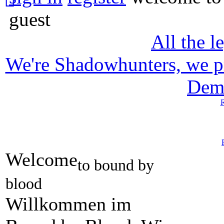
guest
All the l
We're Shadowhunters, we p
Dem
R
Welcome
to bound by
blood
Willkommen im