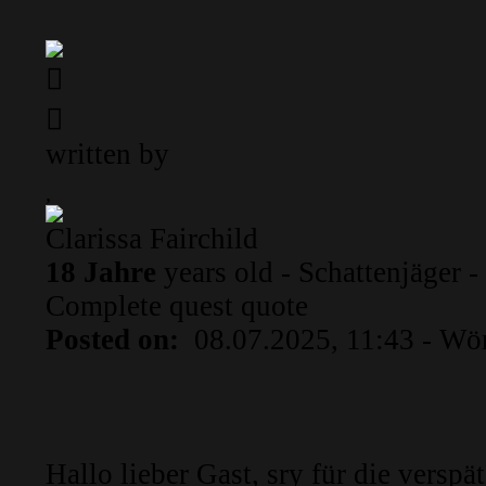
written by
Clarissa Fairchild
18 Jahre
years old - Schattenjäger -
Complete quest
quote
Posted on:
08.07.2025, 11:43
- Wö
Hallo lieber Gast, sry für die verspä