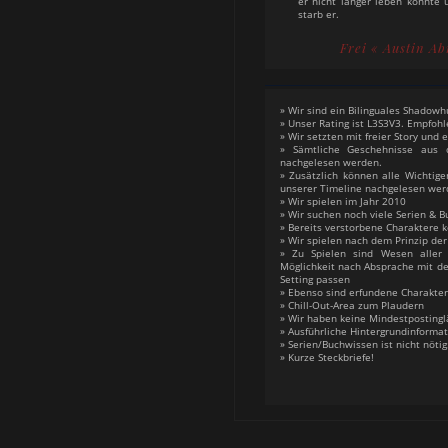
er nicht länger leben könnte 
starb er.
Auch neun Jahre nach seine
Frei
« Austin A
seine Mutter immer noch sehr
Magnus Bane Jesse vo
zurückzuholen, was er jedoc
dies Schwarze Magie wäre da 
Schattenjäger töten müsste. Je
» Wir sind ein Bilinguales Shadow
Kette die Tatiana "der letzte 
» Unser Rating ist L3S3V3. Empfohl
goldenes Medaillon das wen
» Wir setzten mit freier Story und
jemanden wieder zum Leben 
» Sämtliche Geschehnisse aus
Tatiana und Grace flehten ih
nachgelesen werden.
Tod an das zu tuen,allerdin
» Zusätzlich können alle Wichtige
lieber zum Geist und behielt
unserer Timeline nachgelesen wer
Als Lucie Herondale in Chai
» Wir spielen im Jahr 2010
Hilfe schreit weil ihre Para
» Wir suchen noch viele Serien & B
Carstairs bewusstlos in de
» Bereits verstorbene Charakter
dachte Jesse zuerst das n
» Wir spielen nach dem Prinzip de
sondern Lucie ertrinken 
» Zu Spielen sind Wesen aller 
gekommen um Lucie mit dem l
Möglichkeit nach Absprache mit d
retten. Später nutzt er da
Setting passen
Lucies Bruder James Herondal
» Ebenso sind erfundene Charakte
dieser halb tot aus dem Schat
» Chill-Out-Area zum Plaudern
» Wir haben keine Mindestpostingl
» Ausführliche Hintergrundinforma
» Serien/Buchwissen ist nicht nöti
» Kurze Steckbriefe!