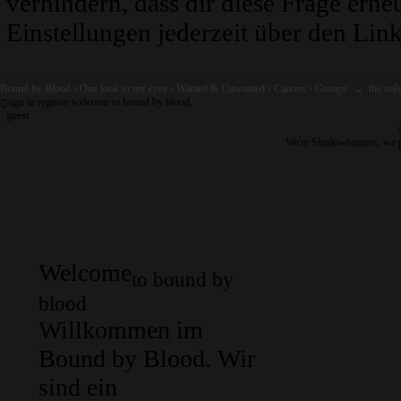
verhindern, dass dir diese Frage erne
Einstellungen jederzeit über den Link
Bound by Blood
›
One look in my eyes
›
Wanted & Unwanted
›
Canons
›
Groups
→
the only
sign in
register
welcome to bound by blood,
guest
We're Shadowhunters, we 
Welcome
to bound by
blood
Willkommen im
Bound by Blood. Wir
sind ein