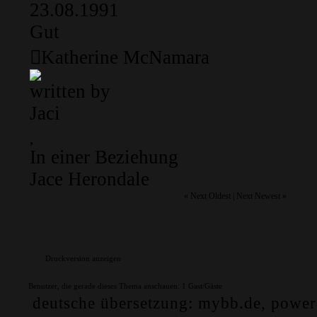
23.08.1991
Gut
Katherine McNamara
written by
Jaci
In einer Beziehung
Jace Herondale
«
Next Oldest
|
Next Newest
»
Druckversion anzeigen
Benutzer, die gerade dieses Thema anschauen: 1 Gast/Gäste
deutsche übersetzung:
mybb.de
, powe