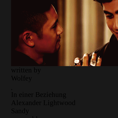
written by
Wolfey
In einer Beziehung
Alexander Lightwood
Sandy