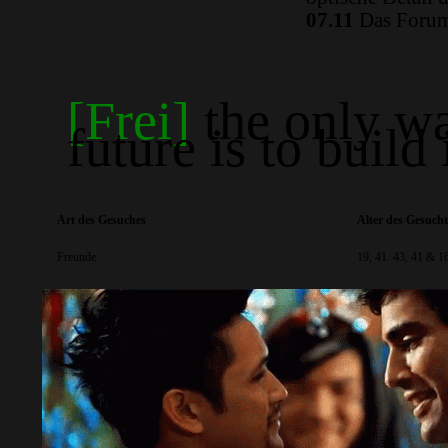
07.11
Das Forum 
[Frei]
the only wa
future is to build 
Art des Gesuches
Alter des Gesuch
Freunde
19, 41. 43, 41 & 1