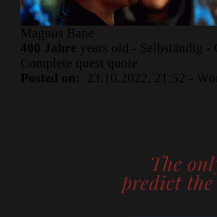
Magnus Bane
400 Jahre
years old - Selbständig -
Complete quest
quote
Posted on:
23.10.2022, 21:52
- Wö
The onl
predict the