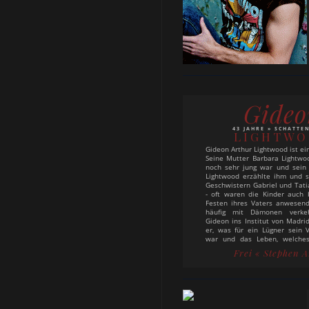
Gideo
43 JAHRE » SCHATTE
LIGHTW
Gideon Arthur Lightwood ist ei
Seine Mutter Barbara Lightwoo
noch sehr jung war und sein 
Lightwood erzählte ihm und s
Geschwistern Gabriel und Tati
- oft waren die Kinder auch 
Festen ihres Vaters anwesend
häufig mit Dämonen verkeh
Gideon ins Institut von Madrid
er, was für ein Lügner sein V
war und das Leben, welches
längst gegen die Regeln der
Frei
« Stephen A
verstieß. Wenige Monate spät
jedoch von seinem Vater
zurückgerufen - dort erfuhr er
Vater seit Jahren an Dämonen
und damit auch seine Mutt
hatte. Gideon stellte sich d