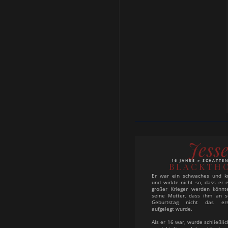
seinen Vater und zog ins London
Er heiratete Sophie Collins,
Dienstmädchen des Londoner 
aszendierte um ihn heiraten
bekam mit ihr drei Kinder n
Eugenia und Thomas.
Jess
16 JAHRE » SCHATTE
BLACKTH
Er war ein schwaches und kr
und wirkte nicht so, dass er 
großer Krieger werden könnt
seine Mutter, dass ihm an 
Geburtstag nicht das er
aufgelegt wurde.
Als er 16 war, wurde schließli