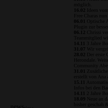
möglich.
16.02
Ideen vom 
Free Charas nun
06.01
Optische A
Plugin zur besse
06.12
Chrissi ve
Teammitglied w
14.11
3 Jahre Bo
31.07
Wir vergrö
28.02
Der erste 
Herondale. Weit
Community Aben
31.01
Zusätliche
erstellt von Ana
15.11
Automatisc
Infos bei den B
14.11
2 Jahre Bo
18.09
Neue an da
bisher geschah 
news