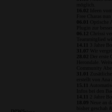
möglich.
16.02
Ideen vom 
Free Charas nun
06.01
Optische A
Plugin zur besse
06.12
Chrissi ve
Teammitglied w
14.11
3 Jahre Bo
31.07
Wir vergrö
28.02
Der erste 
Herondale. Weit
Community Aben
31.01
Zusätliche
erstellt von Ana
15.11
Automatisc
Infos bei den B
14.11
2 Jahre Bo
18.09
Neue an da
bisher geschah 
news