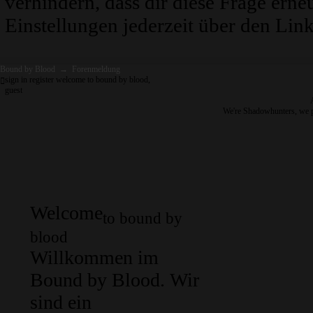
verhindern, dass dir diese Frage erne
Einstellungen jederzeit über den Link
Bound by Blood
→
Forenmeldung
sign in
register
welcome to bound by blood,
guest
We're Shadowhunters, we 
Welcome
to bound by
blood
Willkommen im
Bound by Blood. Wir
sind ein