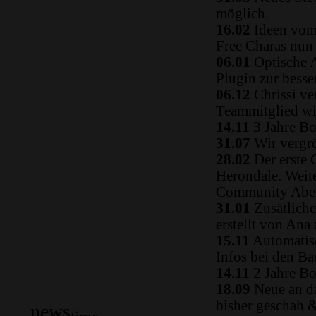
möglich.
16.02
Ideen vom 
Free Charas nun
06.01
Optische A
Plugin zur besse
06.12
Chrissi ve
Teammitglied w
14.11
3 Jahre Bo
31.07
Wir vergrö
28.02
Der erste 
Herondale. Weit
Community Aben
31.01
Zusätliche
erstellt von Ana
15.11
Automatisc
Infos bei den B
14.11
2 Jahre Bo
18.09
Neue an da
bisher geschah 
news