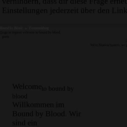
verhindern, dass dir diese Frage erne
Einstellungen jederzeit über den Link
Bound by Blood
→
Forenmeldung
sign in
register
welcome to bound by blood,
guest
We're Shadowhunters, we 
Welcome
to bound by
blood
Willkommen im
Bound by Blood. Wir
sind ein