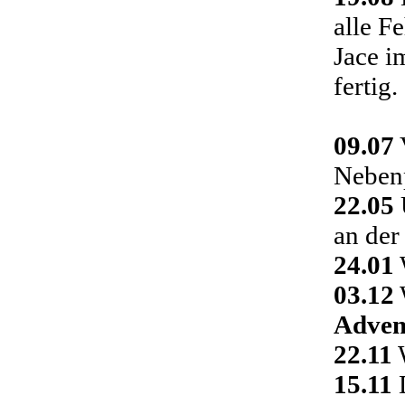
alle F
Jace i
fertig.
09.07
Nebenp
22.05
an der
24.01
03.12
Adven
22.11
W
15.11
D