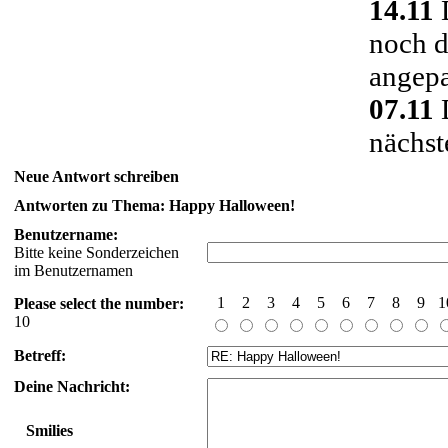
14.11
D
noch d
angepa
07.11
D
nächst
Neue Antwort schreiben
Antworten zu Thema: Happy Halloween!
Benutzername:
Bitte keine Sonderzeichen
im Benutzernamen
1
2
3
4
5
6
7
8
9
1
Please select the number:
10
Betreff:
Deine Nachricht:
Smilies