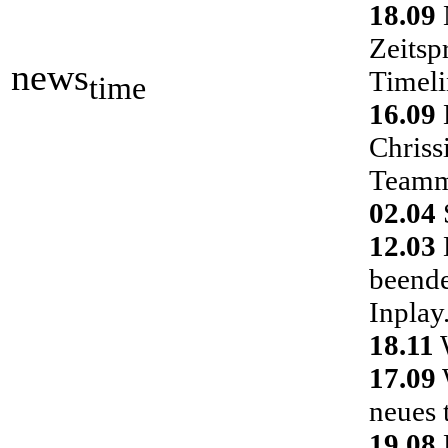
18.09
Zeitsp
news
Timeli
time
16.09
Chriss
Teamm
02.04
S
12.03
D
beende
Inplay
18.11
W
17.09
neues 
19.08