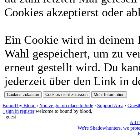
Cookies akzeptierst oder ab
Ein Cookie wird in deinem
Wahl gespeichert, um zu ver
erneut gestellt wird. Du ka
jederzeit über den Link in d
Bound by Blood
›
You've got no place to hide
›
Support Area
›
Guest
sign in
register
welcome to bound by blood,
guest
All t
We're Shadowhunters, we prot
R