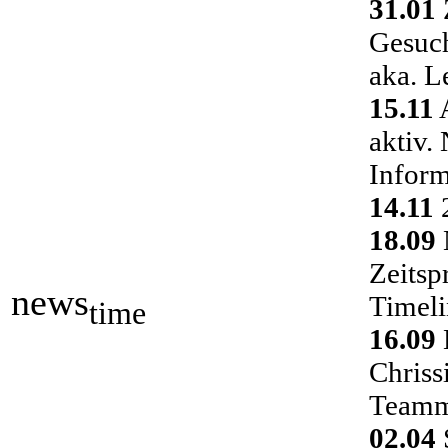
31.01
Gesuch
aka. L
15.11
A
aktiv.
Inform
14.11
2
18.09
Zeitsp
news
Timeli
time
16.09
Chriss
Teamm
02.04
S