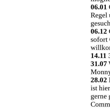
06.01
Regel 
gesuch
06.12
C
sofort
willk
14.11
3
31.07
Monny 
28.02
ist hi
gerne 
Commu