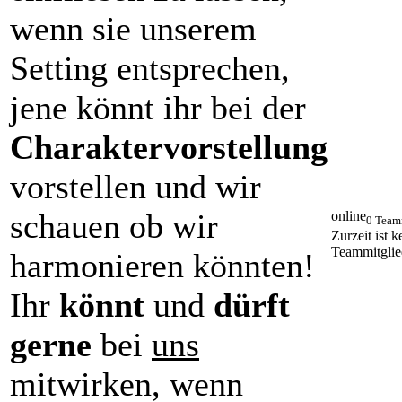
wenn sie unserem
Setting entsprechen,
jene könnt ihr bei der
Charaktervorstellung
vorstellen und wir
schauen ob wir
online
0 Team
Zurzeit ist k
Teammitglie
harmonieren könnten!
Ihr
könnt
und
dürft
gerne
bei
uns
mitwirken, wenn