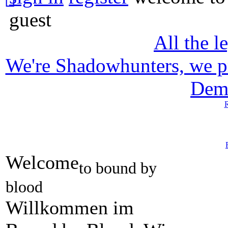
guest
All the l
We're Shadowhunters, we p
Dem
R
Welcome
to bound by
blood
Willkommen im