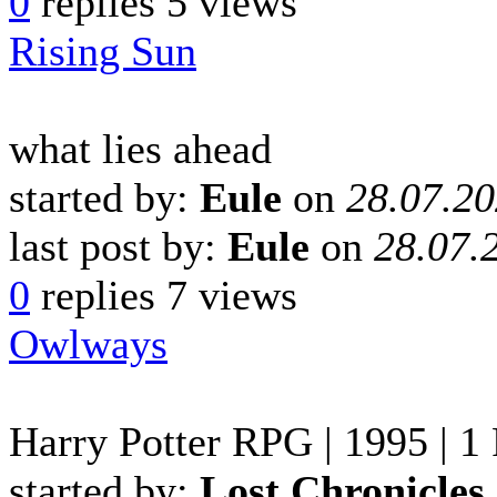
0
replies
5 views
Rising Sun
what lies ahead
started by:
Eule
on
28.07.20
last post by:
Eule
on
28.07.
0
replies
7 views
Owlways
Harry Potter RPG | 1995 | 1
started by:
Lost Chronicles