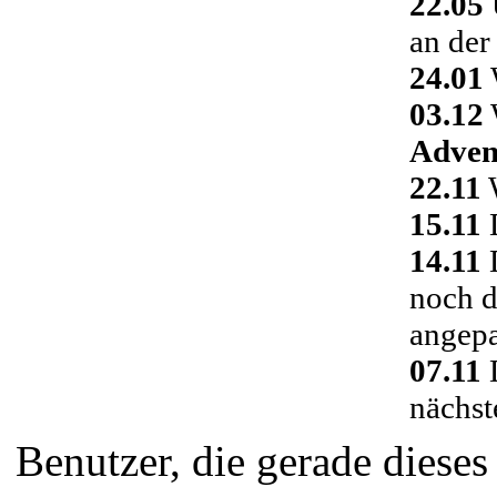
22.05
an der
24.01
03.12
Adven
22.11
W
15.11
D
14.11
D
noch d
angepa
07.11
D
nächst
Benutzer, die gerade diese