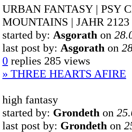
URBAN FANTASY | PSY 
MOUNTAINS | JAHR 2123 
started by:
Asgorath
on
28.
last post by:
Asgorath
on
28
0
replies
285 views
» THREE HEARTS AFIRE
high fantasy
started by:
Grondeth
on
25.
last post by:
Grondeth
on
2