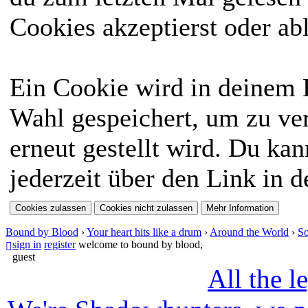
Cookies akzeptierst oder ab
Ein Cookie wird in deinem
Wahl gespeichert, um zu ver
erneut gestellt wird. Du ka
jederzeit über den Link in d
Bound by Blood
›
Your heart hits like a drum
›
Around the World
›
So
sign in
register
welcome to bound by blood,
guest
All the l