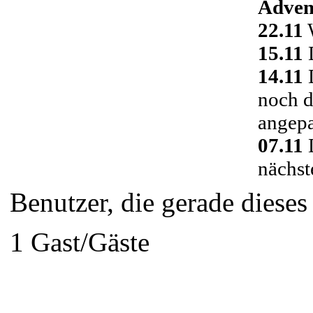
Adven
22.11
W
15.11
D
14.11
D
noch d
angepa
07.11
D
nächst
Benutzer, die gerade diese
1 Gast/Gäste