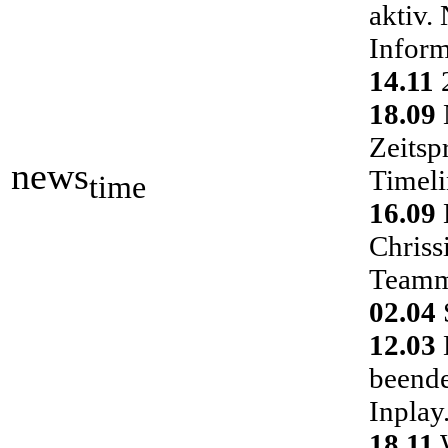
aktiv.
Inform
14.11
2
18.09
Zeitsp
news
Timeli
time
16.09
Chriss
Teamm
02.04
S
12.03
D
beende
Inplay
18.11
W