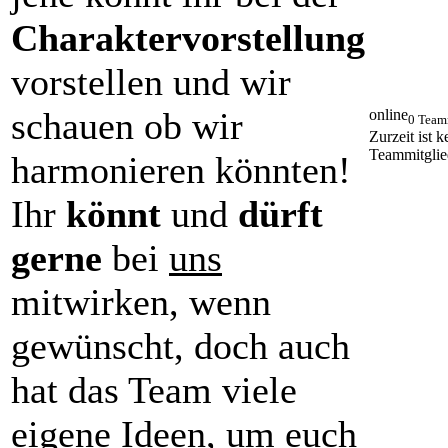
Charaktervorstellung
vorstellen und wir
schauen ob wir
online
0 Team
Zurzeit ist k
Teammitglie
harmonieren könnten!
Ihr
könnt
und
dürft
gerne
bei
uns
mitwirken, wenn
gewünscht, doch auch
hat das Team viele
eigene Ideen, um euch