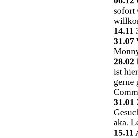
06.12
C
sofort
willk
14.11
3
31.07
Monny 
28.02
ist hi
gerne 
Commu
31.01
Gesuch
aka. L
15.11
A