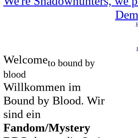
We're Shadowhunters, we p
Dem
R
Welcome
to bound by
blood
Willkommen im
Bound by Blood. Wir
sind ein
Fandom/Mystery