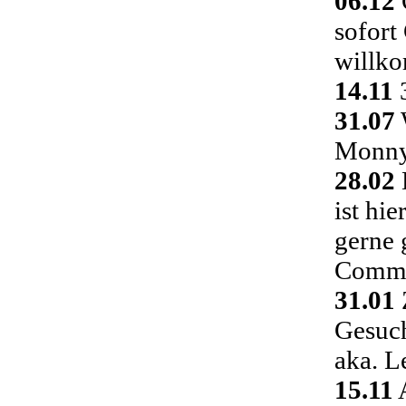
06.12
C
sofort
willk
14.11
3
31.07
Monny 
28.02
ist hi
gerne 
Commu
31.01
Gesuch
aka. L
15.11
A