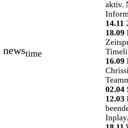
aktiv.
Inform
14.11
2
18.09
Zeitsp
news
Timeli
time
16.09
Chriss
Teamm
02.04
S
12.03
D
beende
Inplay
18.11
W