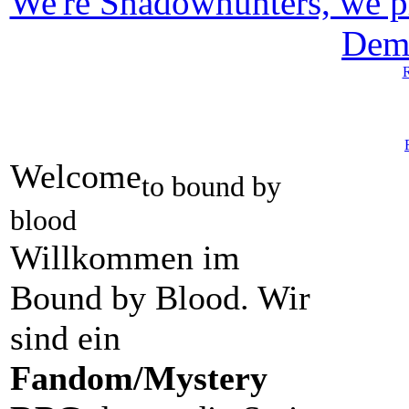
We're Shadowhunters, we p
Dem
R
Welcome
to bound by
blood
Willkommen im
Bound by Blood. Wir
sind ein
Fandom/Mystery