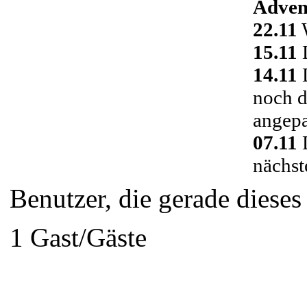
Adven
22.11
W
15.11
D
14.11
D
noch d
angepa
07.11
D
nächst
Benutzer, die gerade diese
1 Gast/Gäste