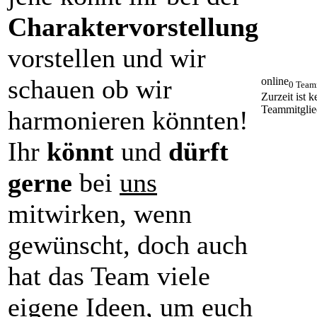
Charaktervorstellung
vorstellen und wir
schauen ob wir
online
0 Team
Zurzeit ist k
Teammitglie
harmonieren könnten!
Ihr
könnt
und
dürft
gerne
bei
uns
mitwirken, wenn
gewünscht, doch auch
hat das Team viele
eigene Ideen, um euch