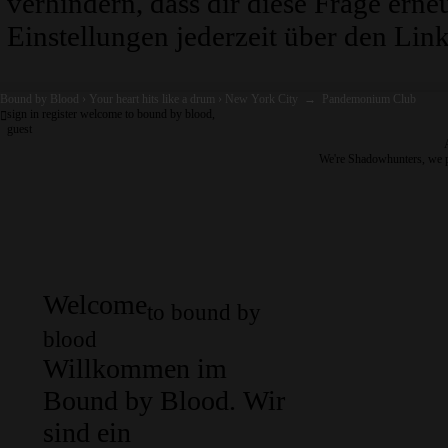
verhindern, dass dir diese Frage erne
Einstellungen jederzeit über den Link
Bound by Blood
›
Your heart hits like a drum
›
New York City
→
Pandemonium Club
sign in
register
welcome to bound by blood,
guest
We're Shadowhunters, we 
Welcome
to bound by
blood
Willkommen im
Bound by Blood. Wir
sind ein