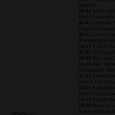
möglich.
16.02
Ideen vom 
Free Charas nun
06.01
Optische A
Plugin zur besse
06.12
Chrissi ve
Teammitglied w
14.11
3 Jahre Bo
31.07
Wir vergrö
28.02
Der erste 
Herondale. Weit
Community Aben
31.01
Zusätliche
erstellt von Ana
15.11
Automatisc
Infos bei den B
14.11
2 Jahre Bo
18.09
Neue an da
bisher geschah 
news