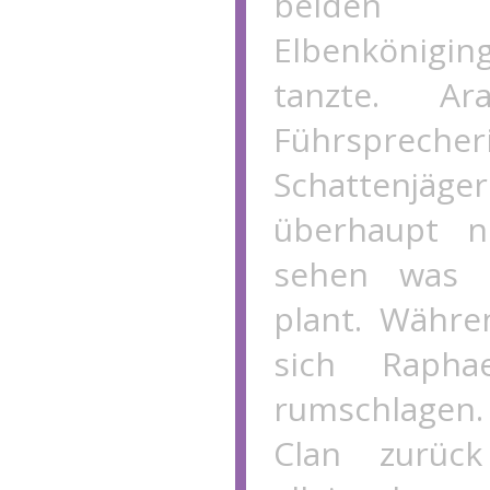
beiden 
Elbenkönigi
tanzte. Ar
Führspr
Schattenjäger
überhaupt ni
sehen was 
plant. Währ
sich Rapha
rumschlagen
Clan zurüc