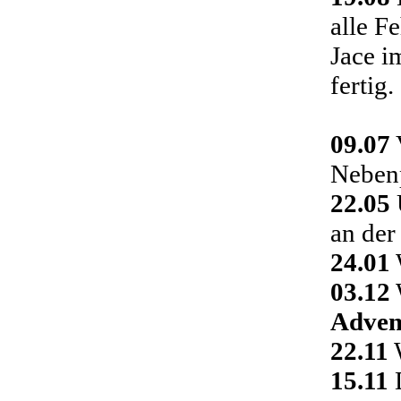
alle F
Jace i
fertig.
09.07
Nebenp
22.05
an der
24.01
03.12
Adven
22.11
W
15.11
D