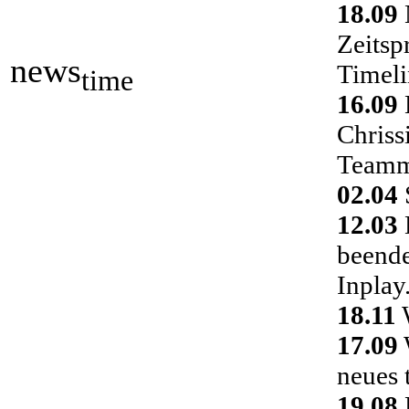
18.09
Zeitsp
news
Timeli
time
16.09
Chriss
Teamm
02.04
S
12.03
D
beende
Inplay
18.11
W
17.09
neues 
19.08