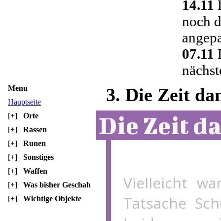
14.11
D
noch d
angepa
07.11
D
nächst
Menu
3. Die Zeit da
Hauptseite
[+]
Orte
Die Zeit d
[+]
Rassen
[+]
Runen
[+]
Sonstiges
[+]
Waffen
Vielleicht w
[+]
Was bisher Geschah
Tatsache Sch
[+]
Wichtige Objekte