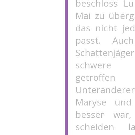
beschloss L
Mai zu über
das nicht j
passt. Auc
Schattenj
schwere E
getroff
Unterander
Maryse und
besser war,
scheiden l