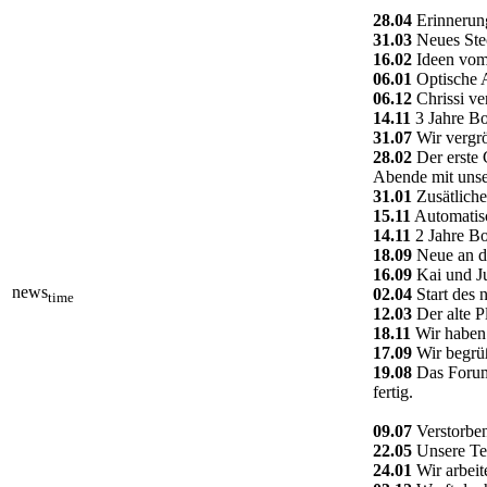
28.04
Erinnerung
31.03
Neues Ste
16.02
Ideen vom 
06.01
Optische A
06.12
Chrissi ve
14.11
3 Jahre Bo
31.07
Wir vergrö
28.02
Der erste 
Abende mit unse
31.01
Zusätliche
15.11
Automatisc
14.11
2 Jahre Bo
18.09
Neue an da
16.09
Kai und Ju
news
02.04
Start des 
time
12.03
Der alte P
18.11
Wir haben 
17.09
Wir begrüß
19.08
Das Forum 
fertig.
09.07
Verstorben
22.05
Unsere Tec
24.01
Wir arbeit