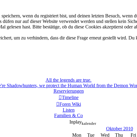
eichern, wenn du registriert bist, und deinen letzten Besuch, wenn du
düfen nur auf dieser Website verwendet werden und stellen kein Siche
 gelesen hast. Bitte bestätige, ob du diese Cookies akzeptierst oder a
rt, um zu verhindern, dass dir diese Frage erneut gestellt wird. Du k
All the legends are true.
're Shadowhunters, we protect the Human World from the Demon Wor
Reservierungen
Timeline
Foren Wiki
Listen
Familien & Co
Inplay
kalender
Oktober 2010
Mon
Tue
Wed
Thu
Fri