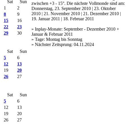
Sat
Sun
zwischen +3 - 15°. Die nächste Vollmonde sind am:
1
2
Donnerstag, 23. September 2010 | 23. Oktober
2010 | 21. November 2010 | 21. Dezember 2010 |
8
9
19. Januar 2011 | 18. Februar 2011
15
16
22
23
» Inplay-Monate: September - Dezember 2010 +
29
30
Januar & Februar 2011
» Tage: Montag bis Sonntag
» Nächster Zeitsprung: 04.11.2024
Sat
Sun
5
6
12
13
19
20
26
27
Sat
Sun
5
6
12
13
19
20
26
27