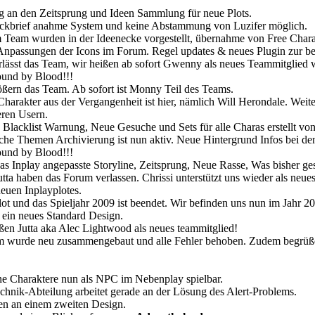
 an den Zeitsprung und Ideen Sammlung für neue Plots.
ckbrief anahme System und keine Abstammung von Luzifer möglich.
Team wurden in der Ideenecke vorgestellt, übernahme von Free Chara
npassungen der Icons im Forum. Regel updates & neues Plugin zur bes
rlässt das Team, wir heißen ab sofort Gwenny als neues Teammitglied
und by Blood!!!
ßern das Team. Ab sofort ist Monny Teil des Teams.
Charakter aus der Vergangenheit ist hier, nämlich Will Herondale. We
ren Usern.
 Blacklist Warnung, Neue Gesuche und Sets für alle Charas erstellt vo
he Themen Archivierung ist nun aktiv. Neue Hintergrund Infos bei de
und by Blood!!!
s Inplay angepasste Storyline, Zeitsprung, Neue Rasse, Was bisher g
tta haben das Forum verlassen. Chrissi unterstützt uns wieder als neu
neuen Inplayplotes.
lot und das Spieljahr 2009 ist beendet. Wir befinden uns nun im Jahr 20
ein neues Standard Design.
en Jutta aka Alec Lightwood als neues teammitglied!
wurde neu zusammengebaut und alle Fehler behoben. Zudem begrüßen 
e Charaktere nun als NPC im Nebenplay spielbar.
hnik-Abteilung arbeitet gerade an der Lösung des Alert-Problems.
en an einem zweiten Design.