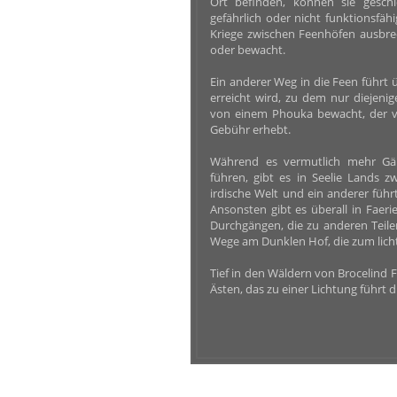
Ort befinden, können sie gesch
gefährlich oder nicht funktionsfähi
Kriege zwischen Feenhöfen ausbre
oder bewacht.
Ein anderer Weg in die Feen führt 
erreicht wird, zu dem nur diejeni
von einem Phouka bewacht, der vo
Gebühr erhebt.
Während es vermutlich mehr Gän
führen, gibt es in Seelie Lands z
irdische Welt und ein anderer führ
Ansonsten gibt es überall in Faer
Durchgängen, die zu anderen Teile
Wege am Dunklen Hof, die zum licht
Tief in den Wäldern von Brocelind F
Ästen, das zu einer Lichtung führt