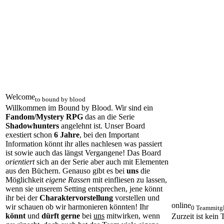
Welcome
to bound by blood
Willkommen im Bound by Blood. Wir sind ein
Fandom/Mystery RPG
das an die Serie
Shadowhunters
angelehnt ist. Unser Board
exestiert schon
6 Jahre
, bei den Important
Information könnt ihr alles nachlesen was passiert
ist sowie auch das längst Vergangene! Das Board
orientiert
sich an der Serie aber auch mit Elementen
aus den Büchern. Genauso gibt es bei
uns
die
Möglichkeit
eigene Rassen
mit einfliesen zu lassen,
wenn sie unserem Setting entsprechen, jene könnt
ihr bei der
Charaktervorstellung
vorstellen und
online
wir schauen ob wir harmonieren könnten! Ihr
0 Teammitgl
könnt
und
dürft gerne
bei
uns
mitwirken, wenn
Zurzeit ist kein