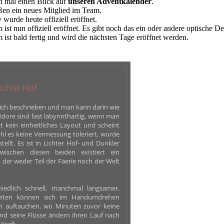
 mal einen Blick auf
unseren Adventkalender
.
en ein neues Mitglied im Team.
wurde heute offiziell eröffnet.
st nun offiziell eröffnet. Es gibt noch das ein oder andere optische De
ist bald fertig und wird die nächsten Tage eröffnet werden.
ichte Hof
 Reich beschrieben und man kann darin wie
idore sind fast labyrinthartig, wenn man
t kein einheitliches Layout und scheint
hl es keine Vermessung toleriert, wurde
ellt. Es ist in Lichter Hof- und Dunkler
 zwischen diesen beiden existiert ein
der weder Teil der Faerie noch der Welt
hiedlich schnell, manchmal langsamer,
zeiten können sich im Handumdrehen
n auftauchen, wo Minuten zuvor keine
und seine Flüsse ändern ihren Lauf nach