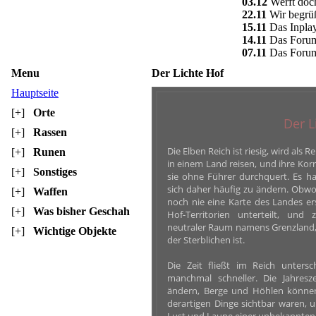
03.12
Werft doch
22.11
Wir begrüß
15.11
Das Inplay 
14.11
Das Forum i
07.11
Das Forum 
Menu
Der Lichte Hof
Hauptseite
[+]
Orte
Der L
[+]
Rassen
Die Elben Reich ist riesig, wird als
[+]
Runen
in einem Land reisen, und ihre Korr
[+]
Sonstiges
sie ohne Führer durchquert. Es ha
sich daher häufig zu ändern. Obwo
[+]
Waffen
noch nie eine Karte des Landes erst
[+]
Was bisher Geschah
Hof-Territorien unterteilt, und
neutraler Raum namens Grenzland, 
[+]
Wichtige Objekte
der Sterblichen ist.
Die Zeit fließt im Reich untersc
manchmal schneller. Die Jahres
ändern, Berge und Höhlen könne
derartigen Dinge sichtbar waren, 