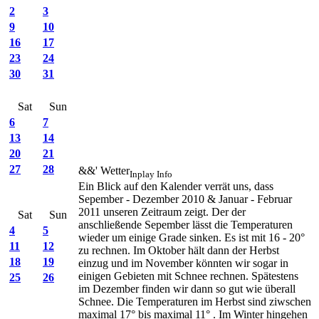
2
3
9
10
16
17
23
24
30
31
Sat
Sun
6
7
13
14
20
21
27
28
&&' Wetter
Inplay Info
Ein Blick auf den Kalender verrät uns, dass
Sepember - Dezember 2010 & Januar - Februar
2011 unseren Zeitraum zeigt. Der der
Sat
Sun
anschließende Sepember lässt die Temperaturen
4
5
wieder um einige Grade sinken. Es ist mit 16 - 20°
11
12
zu rechnen. Im Oktober hält dann der Herbst
18
19
einzug und im November könnten wir sogar in
einigen Gebieten mit Schnee rechnen. Spätestens
25
26
im Dezember finden wir dann so gut wie überall
Schnee. Die Temperaturen im Herbst sind ziwschen
maximal 17° bis maximal 11° . Im Winter hingehen