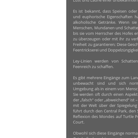
Lust und Laune einer unbekannten 
Es ist bekannt, dass Speisen ode
und euphorische Eigenschaften h
alkoholische Getränke. Wenn si
Menschen, Mundanen und Schattenj
bis sie vom Herrscher des Hofes en
zu überzeugen oder mit ihr zu ve
Freiheit zu garantieren; Diese Gesc
Feentrickserei und Doppelzüngigkei
Ley-Linien werden von Schatten
Feenreich zu schaffen.
Es gibt mehrere Eingänge zum Lan
unbewacht sind und sich norma
Umgebung als in einem von Mensc
Sie werden oft durch einen Aspekt 
der „falsch“ oder „abweichend“ ist –
mit der Welt über der Spiegelung
führt durch den Central Park, den S
Reflexion des Mondes auf Turtle P
Court.
Obwohl sich diese Eingänge normal