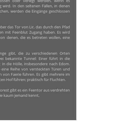
lossen oder verlegt werden, wenn es
g wird. In den seltenen Fällen, in denen
chen, werden die Eingänge geschlossen
über das Tor von Lir, das durch den Pfad
gen mit Feenblut Zugang haben. Es wird
n denen, die es betreten wollen, eine
ge gibt, die zu verschiedenen Orten
wei bekannte Tunnel: Einer führt in die
t in die Hölle, insbesondere nach Edom.
ie eine Reihe von versteckten Türen und
n von Faerie führen. Es gibt mehrere im
en Hof führen; praktisch für Fluchten.
orest gibt es ein Feentor aus verdrehten
 die kaum jemand kennt,