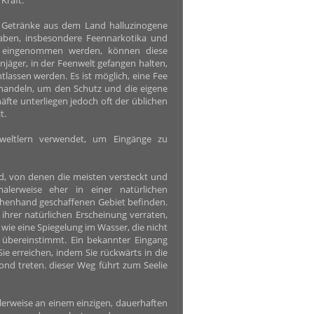
Kraft.
r Getränke aus dem Land halluzinogene
aben, insbesondere Feennarkotika und
e eingenommen werden, können diese
äger, in der Feenwelt gefangen halten,
tlassen werden. Es ist möglich, eine Fee
rhandeln, um den Schutz und die eigene
häfte unterliegen jedoch oft der üblichen
t.
weltlern verwendet, um Eingänge zu
d, von denen die meisten versteckt und
lerweise eher in einer natürlichen
henhand geschaffenen Gebiet befinden.
ihrer natürlichen Erscheinung verraten,
 wie eine Spiegelung im Wasser, die nicht
 übereinstimmt. Ein bekannter Eingang
ie erreichen, indem Sie rückwärts in die
ond treten. dieser Weg führt zum Seelie
erweise an einem einzigen, dauerhaften