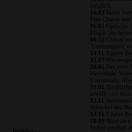
möglich.
16.02
Ideen vom 
Free Charas nun
06.01
Optische A
Plugin zur besse
06.12
Chrissi ve
Teammitglied w
14.11
3 Jahre Bo
31.07
Wir vergrö
28.02
Der erste 
Herondale. Weit
Community Aben
31.01
Zusätliche
erstellt von Ana
15.11
Automatisc
Infos bei den B
14.11
2 Jahre Bo
18.09
Neue an da
bisher geschah 
news