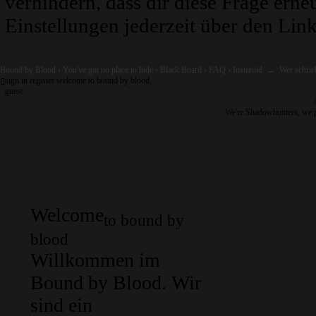
verhindern, dass dir diese Frage erne
Einstellungen jederzeit über den Link
Bound by Blood
›
You've got no place to hide
›
Black Board
›
FAQ
›
Instaroid
→
Wer schrie
sign in
register
welcome to bound by blood,
guest
We're Shadowhunters, we 
Welcome
to bound by
blood
Willkommen im
Bound by Blood. Wir
sind ein