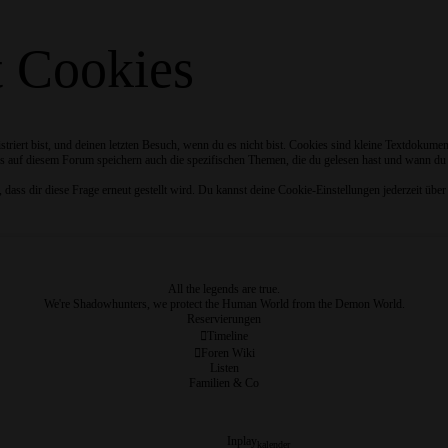
t Cookies
riert bist, und deinen letzten Besuch, wenn du es nicht bist. Cookies sind kleine Textdokume
s auf diesem Forum speichern auch die spezifischen Themen, die du gelesen hast und wann du zu
ss dir diese Frage erneut gestellt wird. Du kannst deine Cookie-Einstellungen jederzeit über 
All the legends are true.
We're Shadowhunters, we protect the Human World from the Demon World.
Reservierungen
Timeline
Foren Wiki
Listen
Familien & Co
Inplay
kalender