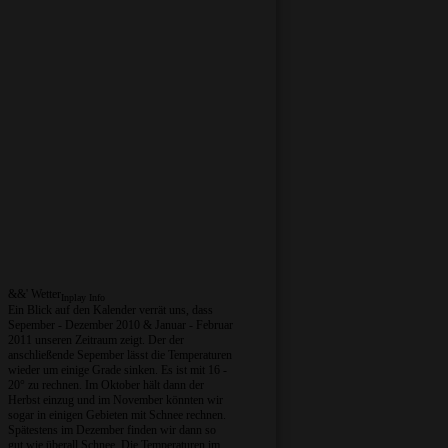
&&' Wetter
Inplay Info
Ein Blick auf den Kalender verrät uns, dass
Sepember - Dezember 2010 & Januar - Februar
2011 unseren Zeitraum zeigt. Der der
anschließende Sepember lässt die Temperaturen
wieder um einige Grade sinken. Es ist mit 16 -
20° zu rechnen. Im Oktober hält dann der
Herbst einzug und im November könnten wir
sogar in einigen Gebieten mit Schnee rechnen.
Spätestens im Dezember finden wir dann so
gut wie überall Schnee. Die Temperaturen im