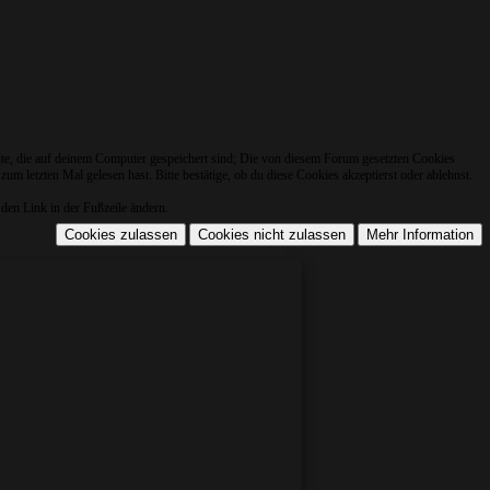
nte, die auf deinem Computer gespeichert sind; Die von diesem Forum gesetzten Cookies
m letzten Mal gelesen hast. Bitte bestätige, ob du diese Cookies akzeptierst oder ablehnst.
den Link in der Fußzeile ändern.