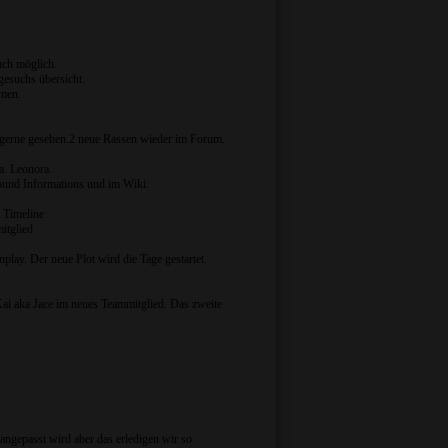
uch möglich.
esuchs übersicht.
mmen.
nd gerne gesehen.2 neue Rassen wieder im Forum.
a. Leonora.
ound Informations und im Wiki.
 Timeline
itglied
play. Der neue Plot wird die Tage gestartet.
 aka Jace im neues Teammitglied. Das zweite
 angepasst wird aber das erledigen wir so