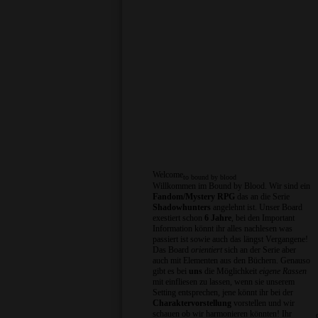
Welcome
to bound by blood
Willkommen im Bound by Blood. Wir sind ein
Fandom/Mystery RPG
das an die Serie
Shadowhunters
angelehnt ist. Unser Board
exestiert schon
6 Jahre
, bei den Important
Information könnt ihr alles nachlesen was
passiert ist sowie auch das längst Vergangene!
Das Board
orientiert
sich an der Serie aber
auch mit Elementen aus den Büchern. Genauso
gibt es bei
uns
die Möglichkeit
eigene Rassen
mit einfliesen zu lassen, wenn sie unserem
Setting entsprechen, jene könnt ihr bei der
Charaktervorstellung
vorstellen und wir
schauen ob wir harmonieren könnten! Ihr