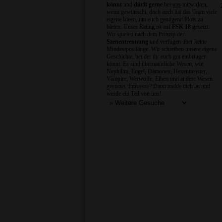
könnt
und
dürft gerne
bei
uns
mitwirken,
wenn gewünscht, doch auch hat das Team viele
eigene Ideen, um euch genügend Plots zu
bieten. Unser Rating ist auf
FSK 18
gesetzt.
Wir spielen nach dem Prinzip der
Szenentrennung
und verfügen über keine
Mindestpostlänge. Wir schreiben unsere eigene
Geschichte, bei der ihr euch gut einbringen
könnt. Es sind übernatürliche Wesen, wie
Nephilim, Engel, Dämonen, Hexenmeister,
Vampire, Werwölfe, Elben und andere Wesen
gestattet. Interesse? Dann melde dich an und
werde ein Teil von uns!