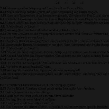
28
29
30
31
28.04
Erinnerung an den Zeitsprung und Ideen Sammlung für neue Plots.
31.03
Neues Steckbrief anahme System und keine Abstammung von Luzifer möglich.
16.02
Ideen vom Team wurden in der Ideenecke vorgestellt, übernahme von Free Charas nun a
06.01
Optische Anpassungen der Icons im Forum. Regel updates & neues Plugin zur besseren g
06.12
Chrissi verlässt das Team, wir heißen ab sofort Gwenny als neues Teammitglied willko
14.11
3 Jahre Bound by Blood!!!
31.07
Wir vergrößern das Team. Ab sofort ist Monny Teil des Teams.
28.02
Der erste Charakter aus der Vergangenheit ist hier, nämlich Will Herondale. Weitere si
Community Abende mit unseren Usern.
31.01
Zusätliche Blacklist Warnung, Neue Gesuche und Sets für alle Charas erstellt von Ana ak
15.11
Automatische Themen Archivierung ist nun aktiv. Neue Hintergrund Infos bei den Backr
14.11
2 Jahre Bound by Blood!!!
18.09
Neue an das Inplay angepasste Storyline, Zeitsprung, Neue Rasse, Was bisher geschah &
16.09
Kai und Jutta haben das Forum verlassen. Chrissi unterstützt uns wieder als neues Teamm
02.04
Start des neuen Inplayplotes.
12.03
Der alte Plot und das Spieljahr 2009 ist beendet. Wir befinden uns nun im Jahr 2010 im In
18.11
Wir haben ein neues Standard Design.
17.09
Wir begrüßen Jutta aka Alec Lightwood als neues teammitglied!
19.08
Das Forum wurde neu zusammengebaut und alle Fehler behoben. Zudem begrüßen wir Kai
Design ist fertig.
09.07
Verstorbene Charaktere nun als NPC im Nebenplay spielbar.
22.05
Unsere Technik-Abteilung arbeitet gerade an der Lösung des Alert-Problems.
24.01
Wir arbeiten an einem zweiten Design.
03.12
Werft doch mal einen Blick auf
unseren Adventkalender
.
22.11
Wir begrüßen ein neues Mitglied im Team.
15.11
Das Inplay wurde heute offiziell eröffnet.
14.11
Das Forum ist nun offiziell eröffnet. Es gibt noch das ein oder andere optische Detail das