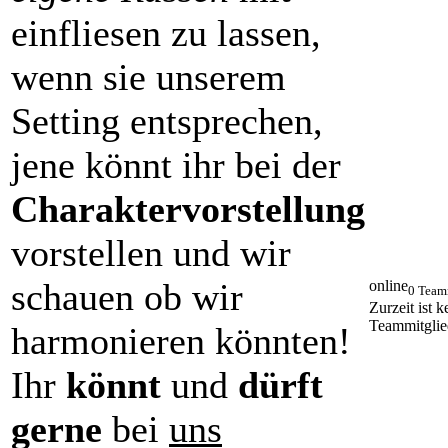
einfliesen zu lassen,
wenn sie unserem
Setting entsprechen,
jene könnt ihr bei der
Charaktervorstellung
vorstellen und wir
schauen ob wir
online
0 Team
Zurzeit ist k
Teammitglie
harmonieren könnten!
Ihr
könnt
und
dürft
gerne
bei
uns