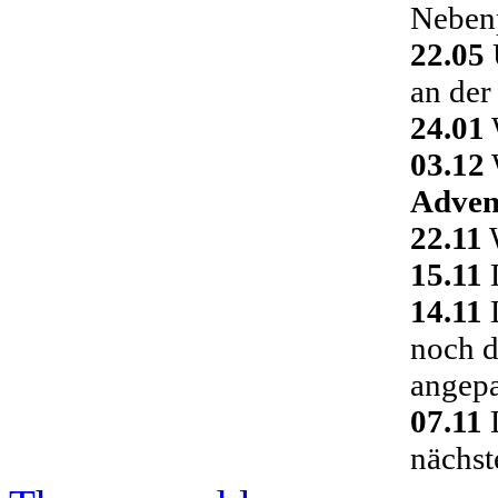
Nebenp
22.05
an der
24.01
03.12
Adven
22.11
W
15.11
D
14.11
D
noch d
angepa
07.11
D
nächst