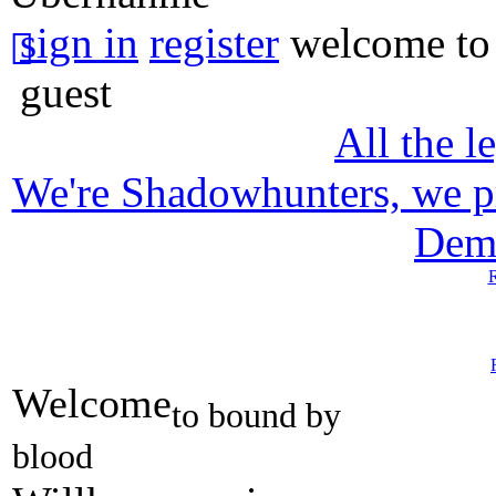
sign in
register
welcome to
guest
All the l
We're Shadowhunters, we p
Dem
R
Welcome
to bound by
blood