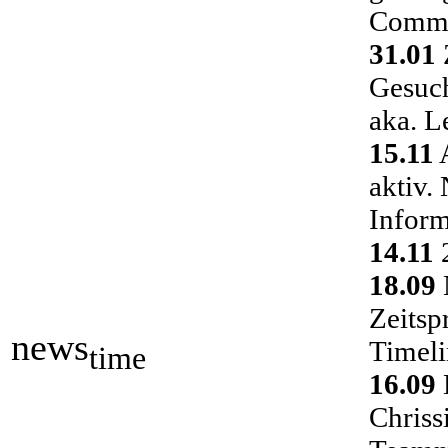
Commu
31.01
Gesuch
aka. L
15.11
A
aktiv.
Inform
14.11
2
18.09
Zeitsp
news
Timeli
time
16.09
Chriss