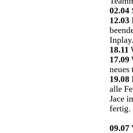
Teamm
02.04
S
12.03
D
beende
Inplay
18.11
W
17.09
neues 
19.08
alle F
Jace i
fertig.
09.07