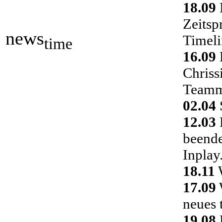
18.09
Zeitsp
news
Timeli
time
16.09
Chriss
Teamm
02.04
S
12.03
D
beende
Inplay
18.11
W
17.09
neues 
19.08