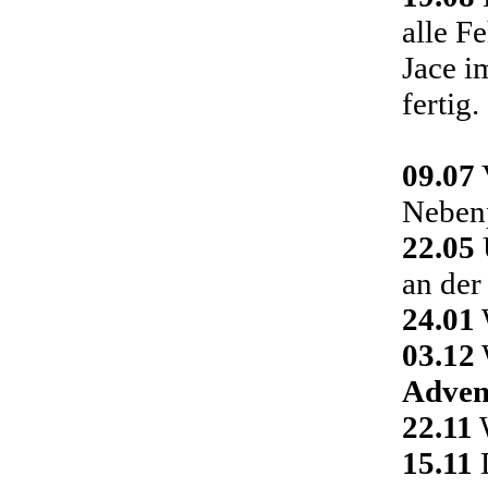
alle F
Jace i
fertig.
09.07
Nebenp
22.05
an der
24.01
03.12
Adven
22.11
W
15.11
D