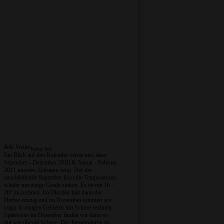
&&' Wetter
Inplay Info
Ein Blick auf den Kalender verrät uns, dass
Sepember - Dezember 2010 & Januar - Februar
2011 unseren Zeitraum zeigt. Der der
anschließende Sepember lässt die Temperaturen
wieder um einige Grade sinken. Es ist mit 16 -
20° zu rechnen. Im Oktober hält dann der
Herbst einzug und im November könnten wir
sogar in einigen Gebieten mit Schnee rechnen.
Spätestens im Dezember finden wir dann so
gut wie überall Schnee. Die Temperaturen im