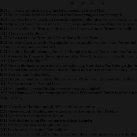
28
29
30
31
28.04
Erinnerung an den Zeitsprung und Ideen Sammlung für neue Plots.
31.03
Neues Steckbrief anahme System und keine Abstammung von Luzifer möglich.
16.02
Ideen vom Team wurden in der Ideenecke vorgestellt, übernahme von Free Charas nun a
06.01
Optische Anpassungen der Icons im Forum. Regel updates & neues Plugin zur besseren g
06.12
Chrissi verlässt das Team, wir heißen ab sofort Gwenny als neues Teammitglied willko
14.11
3 Jahre Bound by Blood!!!
31.07
Wir vergrößern das Team. Ab sofort ist Monny Teil des Teams.
28.02
Der erste Charakter aus der Vergangenheit ist hier, nämlich Will Herondale. Weitere si
Community Abende mit unseren Usern.
31.01
Zusätliche Blacklist Warnung, Neue Gesuche und Sets für alle Charas erstellt von Ana ak
15.11
Automatische Themen Archivierung ist nun aktiv. Neue Hintergrund Infos bei den Backr
14.11
2 Jahre Bound by Blood!!!
18.09
Neue an das Inplay angepasste Storyline, Zeitsprung, Neue Rasse, Was bisher geschah &
16.09
Kai und Jutta haben das Forum verlassen. Chrissi unterstützt uns wieder als neues Teamm
02.04
Start des neuen Inplayplotes.
12.03
Der alte Plot und das Spieljahr 2009 ist beendet. Wir befinden uns nun im Jahr 2010 im In
18.11
Wir haben ein neues Standard Design.
17.09
Wir begrüßen Jutta aka Alec Lightwood als neues teammitglied!
19.08
Das Forum wurde neu zusammengebaut und alle Fehler behoben. Zudem begrüßen wir Kai
Design ist fertig.
09.07
Verstorbene Charaktere nun als NPC im Nebenplay spielbar.
22.05
Unsere Technik-Abteilung arbeitet gerade an der Lösung des Alert-Problems.
24.01
Wir arbeiten an einem zweiten Design.
03.12
Werft doch mal einen Blick auf
unseren Adventkalender
.
22.11
Wir begrüßen ein neues Mitglied im Team.
15.11
Das Inplay wurde heute offiziell eröffnet.
14.11
Das Forum ist nun offiziell eröffnet. Es gibt noch das ein oder andere optische Detail das