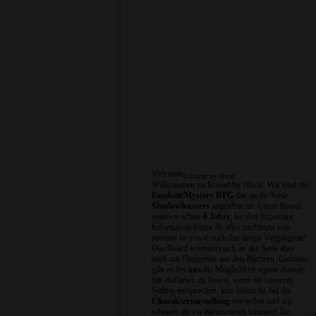
Welcome
to bound by blood
Willkommen im Bound by Blood. Wir sind ein
Fandom/Mystery RPG
das an die Serie
Shadowhunters
angelehnt ist. Unser Board
exestiert schon
6 Jahre
, bei den Important
Information könnt ihr alles nachlesen was
passiert ist sowie auch das längst Vergangene!
Das Board
orientiert
sich an der Serie aber
auch mit Elementen aus den Büchern. Genauso
gibt es bei
uns
die Möglichkeit
eigene Rassen
mit einfliesen zu lassen, wenn sie unserem
Setting entsprechen, jene könnt ihr bei der
Charaktervorstellung
vorstellen und wir
schauen ob wir harmonieren könnten! Ihr