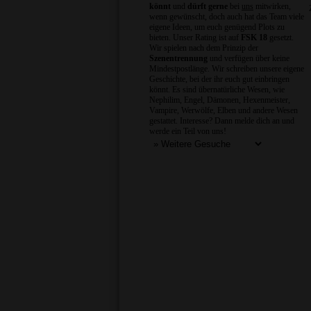
könnt
und
dürft gerne
bei
uns
mitwirken,
wenn gewünscht, doch auch hat das Team viele
eigene Ideen, um euch genügend Plots zu
bieten. Unser Rating ist auf
FSK 18
gesetzt.
Wir spielen nach dem Prinzip der
Szenentrennung
und verfügen über keine
Mindestpostlänge. Wir schreiben unsere eigene
Geschichte, bei der ihr euch gut einbringen
könnt. Es sind übernatürliche Wesen, wie
Nephilim, Engel, Dämonen, Hexenmeister,
Vampire, Werwölfe, Elben und andere Wesen
gestattet. Interesse? Dann melde dich an und
werde ein Teil von uns!