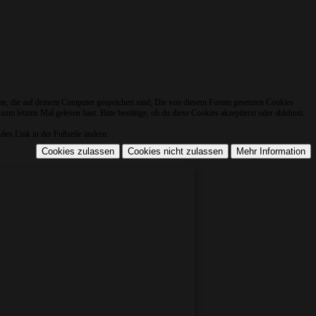
nte, die auf deinem Computer gespeichert sind; Die von diesem Forum gesetzten Cookies
m letzten Mal gelesen hast. Bitte bestätige, ob du diese Cookies akzeptierst oder ablehnst.
den Link in der Fußzeile ändern.