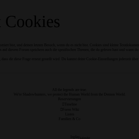
t Cookies
riert bist, und deinen letzten Besuch, wenn du es nicht bist. Cookies sind kleine Textdokume
s auf diesem Forum speichern auch die spezifischen Themen, die du gelesen hast und wann du zu
ss dir diese Frage erneut gestellt wird. Du kannst deine Cookie-Einstellungen jederzeit über 
All the legends are true.
We're Shadowhunters, we protect the Human World from the Demon World.
Reservierungen
Timeline
Foren Wiki
Listen
Familien & Co
Inplay
kalender