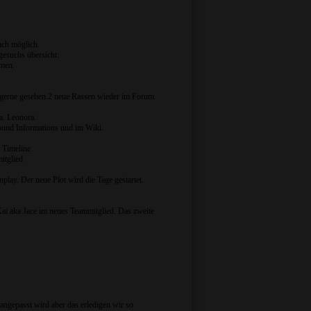
uch möglich.
esuchs übersicht.
mmen.
nd gerne gesehen.2 neue Rassen wieder im Forum.
a. Leonora.
ound Informations und im Wiki.
 Timeline
itglied
play. Der neue Plot wird die Tage gestartet.
 aka Jace im neues Teammitglied. Das zweite
 angepasst wird aber das erledigen wir so