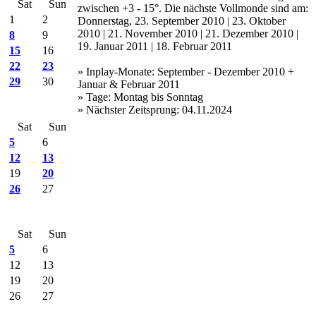
Sat
Sun
zwischen +3 - 15°. Die nächste Vollmonde sind am:
1
2
Donnerstag, 23. September 2010 | 23. Oktober
2010 | 21. November 2010 | 21. Dezember 2010 |
8
9
19. Januar 2011 | 18. Februar 2011
15
16
22
23
» Inplay-Monate: September - Dezember 2010 +
29
30
Januar & Februar 2011
» Tage: Montag bis Sonntag
» Nächster Zeitsprung: 04.11.2024
Sat
Sun
5
6
12
13
19
20
26
27
Sat
Sun
5
6
12
13
19
20
26
27