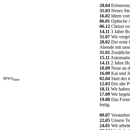
28.04
Erinnerung
31.03
Neues Ste
16.02
Ideen vom 
06.01
Optische A
06.12
Chrissi ve
14.11
3 Jahre Bo
31.07
Wir vergrö
28.02
Der erste 
Abende mit unse
31.01
Zusätliche
15.11
Automatisc
14.11
2 Jahre Bo
18.09
Neue an da
16.09
Kai und Ju
news
02.04
Start des 
time
12.03
Der alte P
18.11
Wir haben 
17.09
Wir begrüß
19.08
Das Forum 
fertig.
09.07
Verstorben
22.05
Unsere Tec
24.01
Wir arbeit