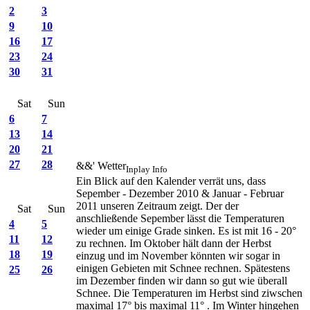
2
3
9
10
16
17
23
24
30
31
Sat
Sun
6
7
13
14
20
21
27
28
&&' Wetter
Inplay Info
Ein Blick auf den Kalender verrät uns, dass
Sepember - Dezember 2010 & Januar - Februar
2011 unseren Zeitraum zeigt. Der der
Sat
Sun
anschließende Sepember lässt die Temperaturen
4
5
wieder um einige Grade sinken. Es ist mit 16 - 20°
11
12
zu rechnen. Im Oktober hält dann der Herbst
18
19
einzug und im November könnten wir sogar in
einigen Gebieten mit Schnee rechnen. Spätestens
25
26
im Dezember finden wir dann so gut wie überall
Schnee. Die Temperaturen im Herbst sind ziwschen
maximal 17° bis maximal 11° . Im Winter hingehen