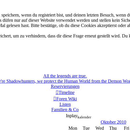
eichern, wenn du registriert bist, und deinen letzten Besuch, wenn du
düfen nur auf dieser Website verwendet werden und stellen kein Siche
 gelesen hast. Bitte bestätige, ob du diese Cookies akzeptierst oder a
rt, um zu verhindern, dass dir diese Frage erneut gestellt wird. Du k
All the legends are true.
're Shadowhunters, we protect the Human World from the Demon Wor
Reservierungen
Timeline
Foren Wiki
Listen
Familien & Co
Inplay
kalender
Oktober 2010
Mon
Tue
Wed
Thu
Fri