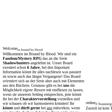
Welcome
to bound by blood
Willkommen im Bound by Blood. Wir sind ein
Fandom/Mystery RPG
das an die Serie
Shadowhunters
angelehnt ist. Unser Board
exestiert schon
6 Jahre
, bei den Important
Information könnt ihr alles nachlesen was passiert
ist sowie auch das längst Vergangene! Das Board
orientiert
sich an der Serie aber auch mit Elementen
aus den Büchern. Genauso gibt es bei
uns
die
Möglichkeit
eigene Rassen
mit einfliesen zu lassen,
wenn sie unserem Setting entsprechen, jene könnt
ihr bei der
Charaktervorstellung
vorstellen und
online
wir schauen ob wir harmonieren könnten! Ihr
0 Teammitgl
könnt
und
dürft gerne
bei
uns
mitwirken, wenn
Zurzeit ist kein