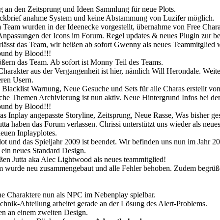
 an den Zeitsprung und Ideen Sammlung für neue Plots.
ckbrief anahme System und keine Abstammung von Luzifer möglich.
Team wurden in der Ideenecke vorgestellt, übernahme von Free Chara
npassungen der Icons im Forum. Regel updates & neues Plugin zur bes
rlässt das Team, wir heißen ab sofort Gwenny als neues Teammitglied
und by Blood!!!
ßern das Team. Ab sofort ist Monny Teil des Teams.
Charakter aus der Vergangenheit ist hier, nämlich Will Herondale. We
ren Usern.
 Blacklist Warnung, Neue Gesuche und Sets für alle Charas erstellt vo
he Themen Archivierung ist nun aktiv. Neue Hintergrund Infos bei de
und by Blood!!!
s Inplay angepasste Storyline, Zeitsprung, Neue Rasse, Was bisher g
tta haben das Forum verlassen. Chrissi unterstützt uns wieder als neu
neuen Inplayplotes.
lot und das Spieljahr 2009 ist beendet. Wir befinden uns nun im Jahr 20
ein neues Standard Design.
en Jutta aka Alec Lightwood als neues teammitglied!
wurde neu zusammengebaut und alle Fehler behoben. Zudem begrüßen 
e Charaktere nun als NPC im Nebenplay spielbar.
hnik-Abteilung arbeitet gerade an der Lösung des Alert-Problems.
en an einem zweiten Design.