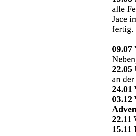
alle F
Jace i
fertig.
09.07
Nebenp
22.05
an der
24.01
03.12
Adven
22.11
W
15.11
D