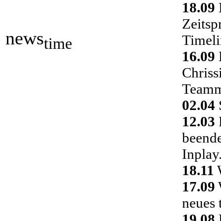
18.09
Zeitsp
news
Timeli
time
16.09
Chriss
Teamm
02.04
S
12.03
D
beende
Inplay
18.11
W
17.09
neues 
19.08