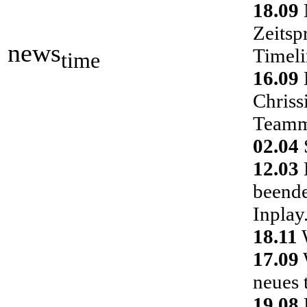
18.09
Zeitsp
news
Timeli
time
16.09
Chriss
Teamm
02.04
S
12.03
D
beende
Inplay
18.11
W
17.09
neues 
19.08