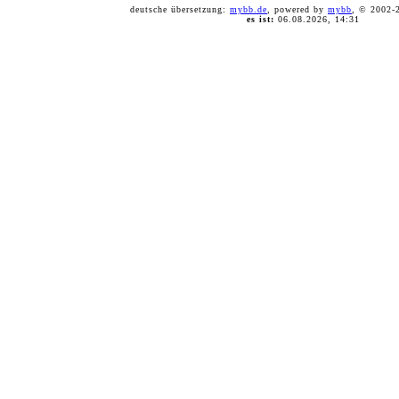
deutsche übersetzung:
mybb.de
, powered by
mybb
, © 2002
es ist:
06.08.2026, 14:31