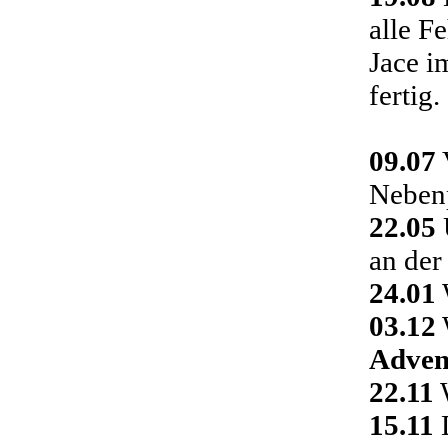
alle F
Jace i
fertig.
09.07
Nebenp
22.05
an der
24.01
03.12
Adven
22.11
W
15.11
D