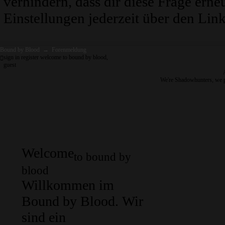
verhindern, dass dir diese Frage erne
Einstellungen jederzeit über den Link
Bound by Blood
→
Forenmeldung
sign in
register
welcome to bound by blood,
guest
We're Shadowhunters, we 
Welcome
to bound by
blood
Willkommen im
Bound by Blood. Wir
sind ein