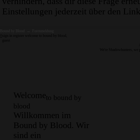
verhindern, dass dir diese Frage erne
Einstellungen jederzeit über den Link
Bound by Blood
→
Forenmeldung
sign in
register
welcome to bound by blood,
guest
We're Shadowhunters, we 
Welcome
to bound by
blood
Willkommen im
Bound by Blood. Wir
sind ein