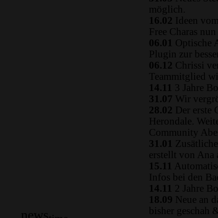
möglich.
16.02
Ideen vom 
Free Charas nun
06.01
Optische A
Plugin zur besse
06.12
Chrissi ve
Teammitglied w
14.11
3 Jahre Bo
31.07
Wir vergrö
28.02
Der erste 
Herondale. Weit
Community Aben
31.01
Zusätliche
erstellt von Ana
15.11
Automatisc
Infos bei den B
14.11
2 Jahre Bo
18.09
Neue an da
bisher geschah 
news