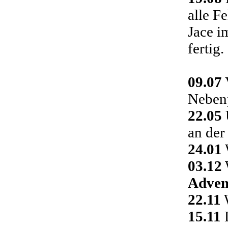
alle F
Jace i
fertig.
09.07
Nebenp
22.05
an der
24.01
03.12
Adven
22.11
W
15.11
D