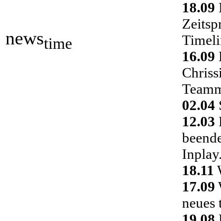
18.09
Zeitsp
news
Timeli
time
16.09
Chriss
Teamm
02.04
S
12.03
D
beende
Inplay
18.11
W
17.09
neues 
19.08