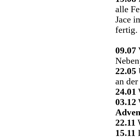
alle F
Jace i
fertig.
09.07
Nebenp
22.05
an der
24.01
03.12
Adven
22.11
W
15.11
D