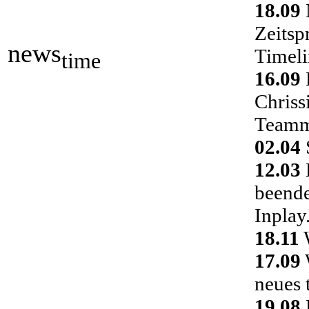
18.09
Zeitsp
news
Timeli
time
16.09
Chriss
Teamm
02.04
S
12.03
D
beende
Inplay
18.11
W
17.09
neues 
19.08