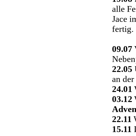
alle F
Jace i
fertig.
09.07
Nebenp
22.05
an der
24.01
03.12
Adven
22.11
W
15.11
D