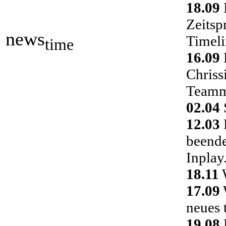
18.09
Zeitsp
news
Timeli
time
16.09
Chriss
Teamm
02.04
S
12.03
D
beende
Inplay
18.11
W
17.09
neues 
19.08