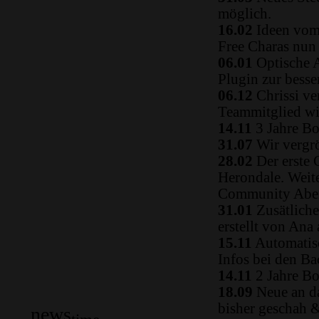
möglich.
16.02
Ideen vom 
Free Charas nun
06.01
Optische A
Plugin zur besse
06.12
Chrissi ve
Teammitglied w
14.11
3 Jahre Bo
31.07
Wir vergrö
28.02
Der erste 
Herondale. Weit
Community Aben
31.01
Zusätliche
erstellt von Ana
15.11
Automatisc
Infos bei den B
14.11
2 Jahre Bo
18.09
Neue an da
bisher geschah 
news