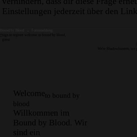
verhindern, dass dir diese Frage erne
Einstellungen jederzeit über den Link
Bound by Blood
→
Forenmeldung
sign in
register
welcome to bound by blood,
guest
We're Shadowhunters, we 
Welcome
to bound by
blood
Willkommen im
Bound by Blood. Wir
sind ein