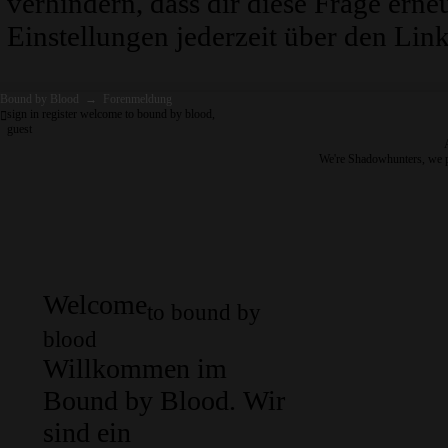
verhindern, dass dir diese Frage erne
Einstellungen jederzeit über den Link
Bound by Blood
→
Forenmeldung
sign in
register
welcome to bound by blood,
guest
We're Shadowhunters, we 
Welcome
to bound by
blood
Willkommen im
Bound by Blood. Wir
sind ein