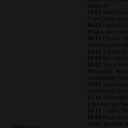
möglich.
16.02
Ideen vom 
Free Charas nun
06.01
Optische A
Plugin zur besse
06.12
Chrissi ve
Teammitglied w
14.11
3 Jahre Bo
31.07
Wir vergrö
28.02
Der erste 
Herondale. Weit
Community Aben
31.01
Zusätliche
erstellt von Ana
15.11
Automatisc
Infos bei den B
14.11
2 Jahre Bo
18.09
Neue an da
bisher geschah 
news