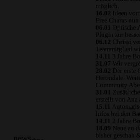
möglich.
16.02
Ideen vom 
Free Charas nun
06.01
Optische A
Plugin zur besse
06.12
Chrissi ve
Teammitglied w
14.11
3 Jahre Bo
31.07
Wir vergrö
28.02
Der erste 
Herondale. Weit
Community Aben
31.01
Zusätliche
erstellt von Ana
15.11
Automatisc
Infos bei den B
14.11
2 Jahre Bo
18.09
Neue an da
bisher geschah 
news