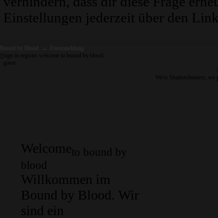
verhindern, dass dir diese Frage erne
Einstellungen jederzeit über den Link
Bound by Blood
→
Forenmeldung
sign in
register
welcome to bound by blood,
guest
We're Shadowhunters, we 
Welcome
to bound by
blood
Willkommen im
Bound by Blood. Wir
sind ein