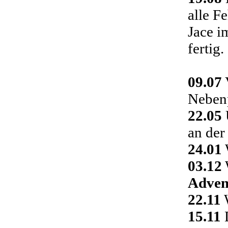
alle F
Jace i
fertig.
09.07
Nebenp
22.05
an der
24.01
03.12
Adven
22.11
W
15.11
D