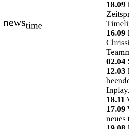
18.09
Zeitsp
news
Timeli
time
16.09
Chriss
Teamm
02.04
S
12.03
D
beende
Inplay
18.11
W
17.09
neues 
19.08