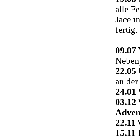
alle F
Jace i
fertig.
09.07
Nebenp
22.05
an der
24.01
03.12
Adven
22.11
W
15.11
D