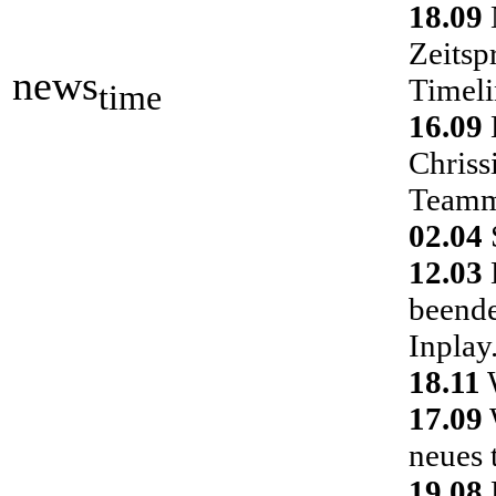
18.09
Zeitsp
news
Timeli
time
16.09
Chriss
Teamm
02.04
S
12.03
D
beende
Inplay
18.11
W
17.09
neues 
19.08