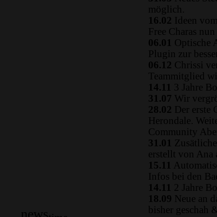
möglich.
16.02
Ideen vom 
Free Charas nun
06.01
Optische A
Plugin zur besse
06.12
Chrissi ve
Teammitglied w
14.11
3 Jahre Bo
31.07
Wir vergrö
28.02
Der erste 
Herondale. Weit
Community Aben
31.01
Zusätliche
erstellt von Ana
15.11
Automatisc
Infos bei den B
14.11
2 Jahre Bo
18.09
Neue an da
bisher geschah 
news