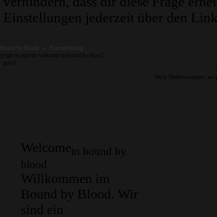
verhindern, dass dir diese Frage erne
Einstellungen jederzeit über den Link
Bound by Blood
→
Forenmeldung
sign in
register
welcome to bound by blood,
guest
We're Shadowhunters, we 
Welcome
to bound by
blood
Willkommen im
Bound by Blood. Wir
sind ein