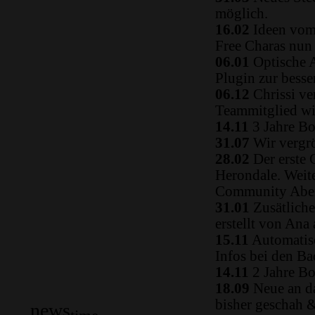
möglich.
16.02
Ideen vom 
Free Charas nun
06.01
Optische A
Plugin zur besse
06.12
Chrissi ve
Teammitglied w
14.11
3 Jahre Bo
31.07
Wir vergrö
28.02
Der erste 
Herondale. Weit
Community Aben
31.01
Zusätliche
erstellt von Ana
15.11
Automatisc
Infos bei den B
14.11
2 Jahre Bo
18.09
Neue an da
bisher geschah 
news