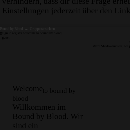
verhindern, dass dir diese Frage erne
Einstellungen jederzeit über den Link
Bound by Blood
→
Gruppenansichten
sign in
register
welcome to bound by blood,
guest
We're Shadowhunters, we 
Welcome
to bound by
blood
Willkommen im
Bound by Blood. Wir
sind ein