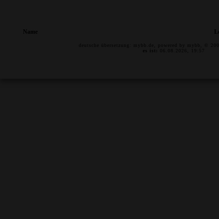
Name
L
deutsche übersetzung:
mybb.de
, powered by
mybb
, © 20
es ist:
06.08.2026, 19:57