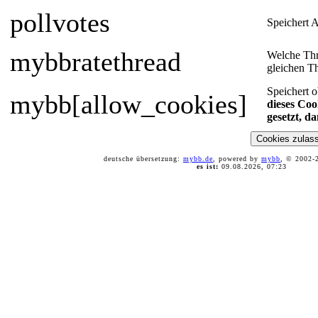
pollvotes
Speichert 
mybbratethread
Welche Thr
gleichen T
Speichert 
mybb[allow_cookies]
dieses Co
gesetzt, d
deutsche übersetzung:
mybb.de
, powered by
mybb
, © 2002
es ist:
09.08.2026, 07:23