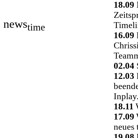
18.09
Zeitsp
news
Timeli
time
16.09
Chriss
Teamm
02.04
S
12.03
D
beende
Inplay
18.11
W
17.09
neues 
19.08