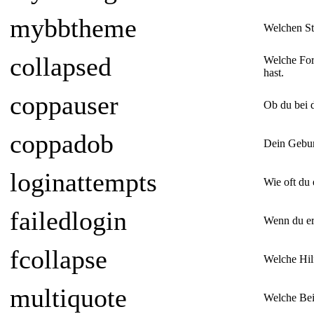
mybbtheme
Welchen St
collapsed
Welche For
hast.
coppauser
Ob du bei 
coppadob
Dein Gebur
loginattempts
Wie oft du 
failedlogin
Wenn du er
fcollapse
Welche Hil
multiquote
Welche Beit