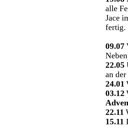
alle F
Jace i
fertig.
09.07
Nebenp
22.05
an der
24.01
03.12
Adven
22.11
W
15.11
D