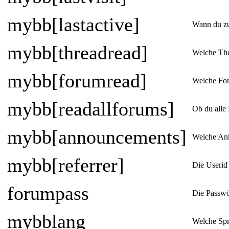
mybb[lastactive]
Wann du zu
mybb[threadread]
Welche The
mybb[forumread]
Welche Fore
mybb[readallforums]
Ob du alle 
mybb[announcements]
Welche Ank
mybb[referrer]
Die Userid
forumpass
Die Passwö
mybblang
Welche Spr