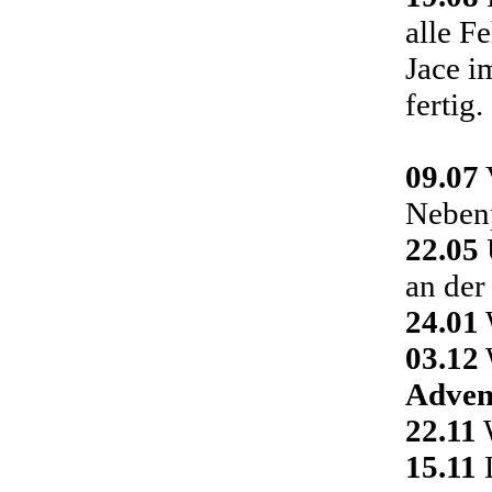
alle F
Jace i
fertig.
09.07
Nebenp
22.05
an der
24.01
03.12
Adven
22.11
W
15.11
D