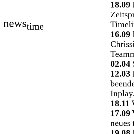
18.09
Zeitsp
news
Timeli
time
16.09
Chriss
Teamm
02.04
S
12.03
D
beende
Inplay
18.11
W
17.09
neues 
19.08