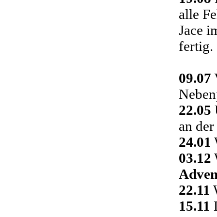
alle F
Jace i
fertig.
09.07
Nebenp
22.05
an der
24.01
03.12
Adven
22.11
W
15.11
D