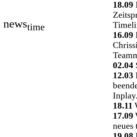
18.09
Zeitsp
news
Timeli
time
16.09
Chriss
Teamm
02.04
S
12.03
D
beende
Inplay
18.11
W
17.09
neues 
19.08