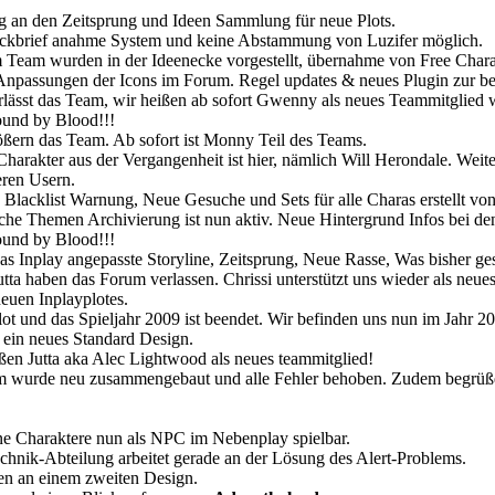
 an den Zeitsprung und Ideen Sammlung für neue Plots.
ckbrief anahme System und keine Abstammung von Luzifer möglich.
Team wurden in der Ideenecke vorgestellt, übernahme von Free Chara
npassungen der Icons im Forum. Regel updates & neues Plugin zur bes
rlässt das Team, wir heißen ab sofort Gwenny als neues Teammitglied
und by Blood!!!
ßern das Team. Ab sofort ist Monny Teil des Teams.
Charakter aus der Vergangenheit ist hier, nämlich Will Herondale. We
ren Usern.
 Blacklist Warnung, Neue Gesuche und Sets für alle Charas erstellt vo
he Themen Archivierung ist nun aktiv. Neue Hintergrund Infos bei de
und by Blood!!!
s Inplay angepasste Storyline, Zeitsprung, Neue Rasse, Was bisher g
tta haben das Forum verlassen. Chrissi unterstützt uns wieder als neu
neuen Inplayplotes.
lot und das Spieljahr 2009 ist beendet. Wir befinden uns nun im Jahr 20
ein neues Standard Design.
en Jutta aka Alec Lightwood als neues teammitglied!
wurde neu zusammengebaut und alle Fehler behoben. Zudem begrüßen 
e Charaktere nun als NPC im Nebenplay spielbar.
hnik-Abteilung arbeitet gerade an der Lösung des Alert-Problems.
en an einem zweiten Design.