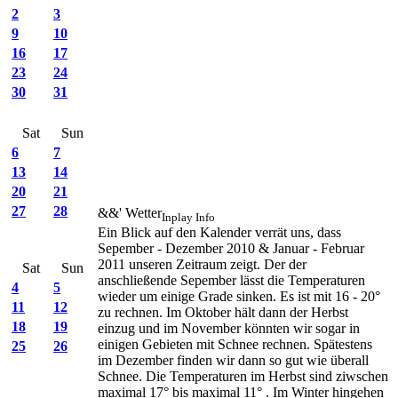
2
3
9
10
16
17
23
24
30
31
Sat
Sun
6
7
13
14
20
21
27
28
&&' Wetter
Inplay Info
Ein Blick auf den Kalender verrät uns, dass
Sepember - Dezember 2010 & Januar - Februar
2011 unseren Zeitraum zeigt. Der der
Sat
Sun
anschließende Sepember lässt die Temperaturen
4
5
wieder um einige Grade sinken. Es ist mit 16 - 20°
11
12
zu rechnen. Im Oktober hält dann der Herbst
18
19
einzug und im November könnten wir sogar in
einigen Gebieten mit Schnee rechnen. Spätestens
25
26
im Dezember finden wir dann so gut wie überall
Schnee. Die Temperaturen im Herbst sind ziwschen
maximal 17° bis maximal 11° . Im Winter hingehen