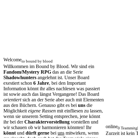
Welcome
to bound by blood
Willkommen im Bound by Blood. Wir sind ein
Fandom/Mystery RPG
das an die Serie
Shadowhunters
angelehnt ist. Unser Board
exestiert schon
6 Jahre
, bei den Important
Information könnt ihr alles nachlesen was passiert
ist sowie auch das längst Vergangene! Das Board
orientiert
sich an der Serie aber auch mit Elementen
aus den Büchern. Genauso gibt es bei
uns
die
Möglichkeit
eigene Rassen
mit einfliesen zu lassen,
wenn sie unserem Setting entsprechen, jene könnt
ihr bei der
Charaktervorstellung
vorstellen und
online
wir schauen ob wir harmonieren könnten! Ihr
0 Teammitgl
könnt
und
dürft gerne
bei
uns
mitwirken, wenn
Zurzeit ist kein