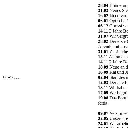
28.04
Erinnerung
31.03
Neues Ste
16.02
Ideen vom 
06.01
Optische A
06.12
Chrissi ve
14.11
3 Jahre Bo
31.07
Wir vergrö
28.02
Der erste 
Abende mit unse
31.01
Zusätliche
15.11
Automatisc
14.11
2 Jahre Bo
18.09
Neue an da
16.09
Kai und Ju
news
02.04
Start des 
time
12.03
Der alte P
18.11
Wir haben 
17.09
Wir begrüß
19.08
Das Forum 
fertig.
09.07
Verstorben
22.05
Unsere Tec
24.01
Wir arbeit