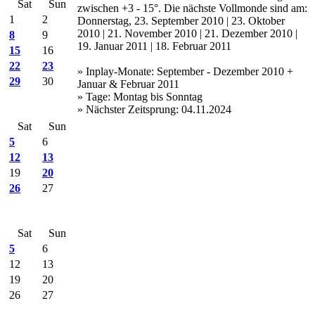
Sat
Sun
zwischen +3 - 15°. Die nächste Vollmonde sind am:
1
2
Donnerstag, 23. September 2010 | 23. Oktober
2010 | 21. November 2010 | 21. Dezember 2010 |
8
9
19. Januar 2011 | 18. Februar 2011
15
16
22
23
» Inplay-Monate: September - Dezember 2010 +
29
30
Januar & Februar 2011
» Tage: Montag bis Sonntag
» Nächster Zeitsprung: 04.11.2024
Sat
Sun
5
6
12
13
19
20
26
27
Sat
Sun
5
6
12
13
19
20
26
27