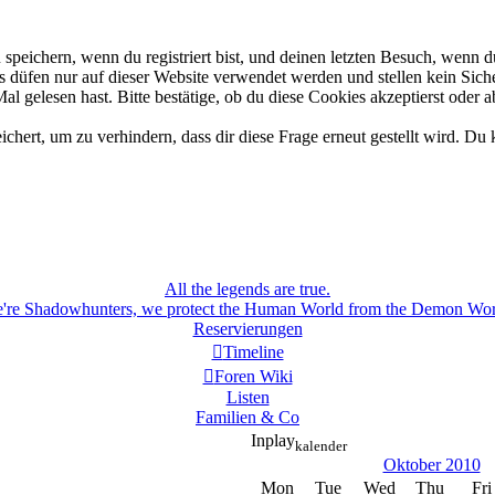
eichern, wenn du registriert bist, und deinen letzten Besuch, wenn du
düfen nur auf dieser Website verwendet werden und stellen kein Siche
 gelesen hast. Bitte bestätige, ob du diese Cookies akzeptierst oder a
rt, um zu verhindern, dass dir diese Frage erneut gestellt wird. Du k
All the legends are true.
're Shadowhunters, we protect the Human World from the Demon Wor
Reservierungen
Timeline
Foren Wiki
Listen
Familien & Co
Inplay
kalender
Oktober 2010
Mon
Tue
Wed
Thu
Fri