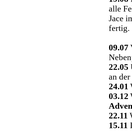
alle F
Jace i
fertig.
09.07
Nebenp
22.05
an der
24.01
03.12
Adven
22.11
W
15.11
D