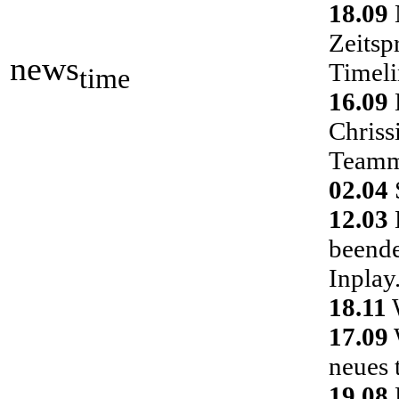
18.09
Zeitsp
news
Timeli
time
16.09
Chriss
Teamm
02.04
S
12.03
D
beende
Inplay
18.11
W
17.09
neues 
19.08