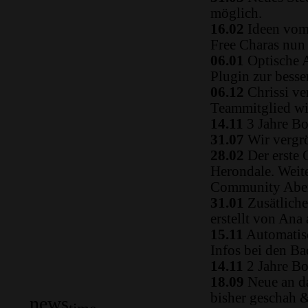
möglich.
16.02
Ideen vom 
Free Charas nun
06.01
Optische A
Plugin zur besse
06.12
Chrissi ve
Teammitglied w
14.11
3 Jahre Bo
31.07
Wir vergrö
28.02
Der erste 
Herondale. Weit
Community Aben
31.01
Zusätliche
erstellt von Ana
15.11
Automatisc
Infos bei den B
14.11
2 Jahre Bo
18.09
Neue an da
bisher geschah 
news