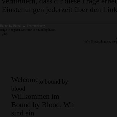
verhindern, dass dir diese Frage erne
Einstellungen jederzeit über den Link
Bound by Blood
→
Forenmeldung
sign in
register
welcome to bound by blood,
guest
We're Shadowhunters, we 
Welcome
to bound by
blood
Willkommen im
Bound by Blood. Wir
sind ein