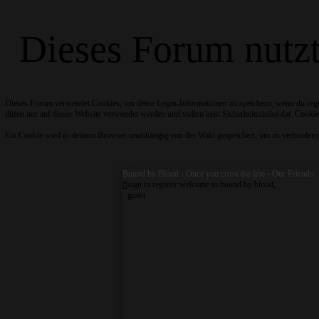
Dieses Forum nutz
Dieses Forum verwendet Cookies, um deine Login-Informationen zu speichern, wenn du regist
düfen nur auf dieser Website verwendet werden und stellen kein Sicherheitsrisiko dar. Cookie
Ein Cookie wird in deinem Browser unabhängig von der Wahl gespeichert, um zu verhindern, da
Bound by Blood
›
Once you cross the line
›
Our Friends
sign in
register
welcome to bound by blood,
guest