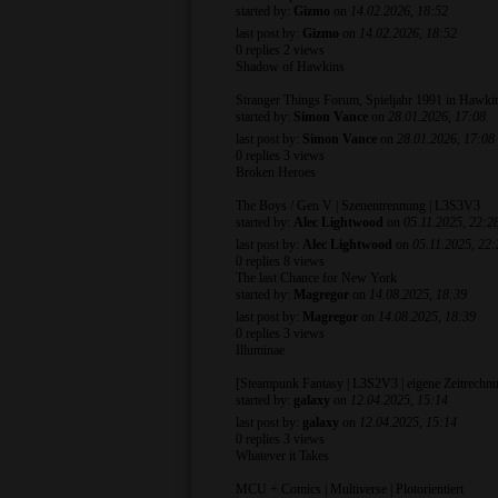
started by:
Gizmo
on
14.02.2026, 18:52
last post by:
Gizmo
on
14.02.2026, 18:52
0
replies
2 views
Shadow of Hawkins
Stranger Things Forum, Spieljahr 1991 in Hawki
started by:
Simon Vance
on
28.01.2026, 17:08
last post by:
Simon Vance
on
28.01.2026, 17:08
0
replies
3 views
Broken Heroes
The Boys / Gen V | Szenentrennung | L3S3V3
started by:
Alec Lightwood
on
05.11.2025, 22:2
last post by:
Alec Lightwood
on
05.11.2025, 22:
0
replies
8 views
The last Chance for New York
started by:
Magregor
on
14.08.2025, 18:39
last post by:
Magregor
on
14.08.2025, 18:39
0
replies
3 views
Illuminae
[Steampunk Fantasy | L3S2V3 | eigene Zeitrechn
started by:
galaxy
on
12.04.2025, 15:14
last post by:
galaxy
on
12.04.2025, 15:14
0
replies
3 views
Whatever it Takes
MCU + Comics | Multiverse | Plotorientiert