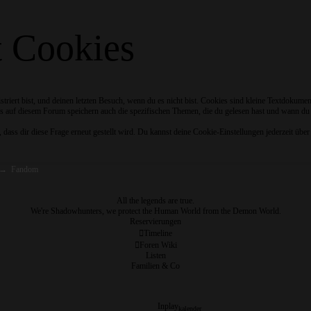
t Cookies
riert bist, und deinen letzten Besuch, wenn du es nicht bist. Cookies sind kleine Textdokume
s auf diesem Forum speichern auch die spezifischen Themen, die du gelesen hast und wann du zu
ss dir diese Frage erneut gestellt wird. Du kannst deine Cookie-Einstellungen jederzeit über 
→
Fandom
All the legends are true.
We're Shadowhunters, we protect the Human World from the Demon World.
Reservierungen
Timeline
Foren Wiki
Listen
Familien & Co
Inplay
kalender