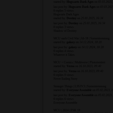
started by:
Hogwarts Dark Ages
on
03.03.2025,
last post by:
Hogwarts Dark Ages
on
03.03.202
0
replies
5 views
Hogwarts Dark Ages
started by:
Destiny
on
25.01.2025, 16:34
last post by:
Destiny
on
25.01.2025, 16:34
0
replies
3 views
Shadow of Destiny
MCU nach Civil War | Ab 18 | Szenentrennung
started by:
galaxy
on
14.12.2024, 18:20
last post by:
galaxy
on
14.12.2024, 18:20
0
replies
4 views
Whatever it Takes
MCU + Comics | Multiverse | Plotorientiert
started by:
Vecna
on
16.10.2023, 09:40
last post by:
Vecna
on
16.10.2023, 09:40
0
replies
9 views
Never Ending Story
Stranger Things | L3S3V3 | Szenentrennung
started by:
Everyone Assemble
on
05.02.2023, 
last post by:
Everyone Assemble
on
05.02.2023,
0
replies
6 views
Everyone Assemble
MCU | 2024 | FSK 18