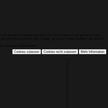
nte, die auf deinem Computer gespeichert sind; Die von diesem Forum gesetzten Cookies
m letzten Mal gelesen hast. Bitte bestätige, ob du diese Cookies akzeptierst oder ablehnst.
den Link in der Fußzeile ändern.