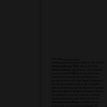
Welcome
to bound by blood
Willkommen im Bound by Blood. Wir sind ein
Fandom/Mystery RPG
das an die Serie
Shadowhunters
angelehnt ist. Unser Board
exestiert schon
6 Jahre
, bei den Important
Information könnt ihr alles nachlesen was
passiert ist sowie auch das längst Vergangene!
Das Board
orientiert
sich an der Serie aber
auch mit Elementen aus den Büchern. Genauso
gibt es bei
uns
die Möglichkeit
eigene Rassen
mit einfliesen zu lassen, wenn sie unserem
Setting entsprechen, jene könnt ihr bei der
Charaktervorstellung
vorstellen und wir
schauen ob wir harmonieren könnten! Ihr