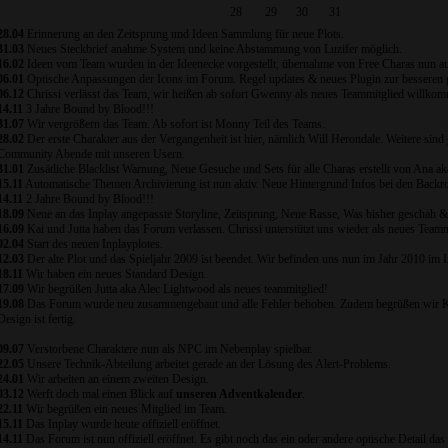
28
29
30
31
28.04
Erinnerung an den Zeitsprung und Ideen Sammlung für neue Plots.
31.03
Neues Steckbrief anahme System und keine Abstammung von Luzifer möglich.
16.02
Ideen vom Team wurden in der Ideenecke vorgestellt, übernahme von Free Charas nun a
06.01
Optische Anpassungen der Icons im Forum. Regel updates & neues Plugin zur besseren g
06.12
Chrissi verlässt das Team, wir heißen ab sofort Gwenny als neues Teammitglied willko
14.11
3 Jahre Bound by Blood!!!
31.07
Wir vergrößern das Team. Ab sofort ist Monny Teil des Teams.
28.02
Der erste Charakter aus der Vergangenheit ist hier, nämlich Will Herondale. Weitere si
Community Abende mit unseren Usern.
31.01
Zusätliche Blacklist Warnung, Neue Gesuche und Sets für alle Charas erstellt von Ana ak
15.11
Automatische Themen Archivierung ist nun aktiv. Neue Hintergrund Infos bei den Backr
14.11
2 Jahre Bound by Blood!!!
18.09
Neue an das Inplay angepasste Storyline, Zeitsprung, Neue Rasse, Was bisher geschah &
16.09
Kai und Jutta haben das Forum verlassen. Chrissi unterstützt uns wieder als neues Teamm
02.04
Start des neuen Inplayplotes.
12.03
Der alte Plot und das Spieljahr 2009 ist beendet. Wir befinden uns nun im Jahr 2010 im In
18.11
Wir haben ein neues Standard Design.
17.09
Wir begrüßen Jutta aka Alec Lightwood als neues teammitglied!
19.08
Das Forum wurde neu zusammengebaut und alle Fehler behoben. Zudem begrüßen wir Kai
Design ist fertig.
09.07
Verstorbene Charaktere nun als NPC im Nebenplay spielbar.
22.05
Unsere Technik-Abteilung arbeitet gerade an der Lösung des Alert-Problems.
24.01
Wir arbeiten an einem zweiten Design.
03.12
Werft doch mal einen Blick auf
unseren Adventkalender
.
22.11
Wir begrüßen ein neues Mitglied im Team.
15.11
Das Inplay wurde heute offiziell eröffnet.
14.11
Das Forum ist nun offiziell eröffnet. Es gibt noch das ein oder andere optische Detail das