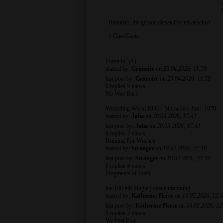
Benutzer, die gerade dieses Forum ansehen:
1 Gast/Gäste
Foren in '{1}'
started by:
Grimoire
on
25.04.2026, 11:59
last post by:
Grimoire
on
25.04.2026, 11:59
0
replies
5 views
No Way Back
Wizarding World RPG · Marauders Era · 1978
started by:
Julia
on
20.03.2026, 17:41
last post by:
Julia
on
20.03.2026, 17:41
0
replies
4 views
Hunting For Witches
started by:
Stranger
on
18.02.2026, 23:10
last post by:
Stranger
on
18.02.2026, 23:10
0
replies
4 views
Fragments of Eden
the 100 mit Magie | Szenentrennung
started by:
Katherine Pierce
on
16.02.2026, 12:
last post by:
Katherine Pierce
on
16.02.2026, 12
0
replies
2 views
We Feel Epic