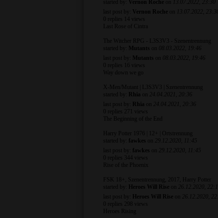
started by:
Vernon Roche
on
13.07.2022, 23:30
last post by:
Vernon Roche
on
13.07.2022, 23:3
0
replies
14 views
Last Rose of Cintra
The Witcher RPG - L3S3V3 - Szenentrennung
started by:
Mutants
on
08.03.2022, 19:46
last post by:
Mutants
on
08.03.2022, 19:46
0
replies
16 views
Way down we go
X-Men/Mutant | L3S3V3 | Szenentrennung
started by:
Rhia
on
24.04.2021, 20:36
last post by:
Rhia
on
24.04.2021, 20:36
0
replies
271 views
The Beginning of the End
Harry Potter 1976 | 12+ | Ortstrennung
started by:
fawkes
on
29.12.2020, 11:45
last post by:
fawkes
on
29.12.2020, 11:45
0
replies
344 views
Rise of the Phoenix
FSK 18+, Szenentrennung, 2017, Harry Potter
started by:
Heroes Will Rise
on
26.12.2020, 22:
last post by:
Heroes Will Rise
on
26.12.2020, 22
0
replies
298 views
Heroes Rising