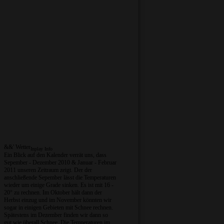
&&' Wetter
Inplay Info
Ein Blick auf den Kalender verrät uns, dass
Sepember - Dezember 2010 & Januar - Februar
2011 unseren Zeitraum zeigt. Der der
anschließende Sepember lässt die Temperaturen
wieder um einige Grade sinken. Es ist mit 16 -
20° zu rechnen. Im Oktober hält dann der
Herbst einzug und im November könnten wir
sogar in einigen Gebieten mit Schnee rechnen.
Spätestens im Dezember finden wir dann so
gut wie überall Schnee. Die Temperaturen im