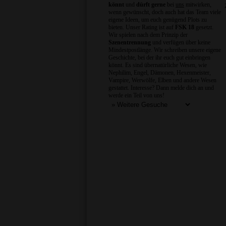
könnt
und
dürft gerne
bei
uns
mitwirken,
wenn gewünscht, doch auch hat das Team viele
eigene Ideen, um euch genügend Plots zu
bieten. Unser Rating ist auf
FSK 18
gesetzt.
Wir spielen nach dem Prinzip der
Szenentrennung
und verfügen über keine
Mindestpostlänge. Wir schreiben unsere eigene
Geschichte, bei der ihr euch gut einbringen
könnt. Es sind übernatürliche Wesen, wie
Nephilim, Engel, Dämonen, Hexenmeister,
Vampire, Werwölfe, Elben und andere Wesen
gestattet. Interesse? Dann melde dich an und
werde ein Teil von uns!