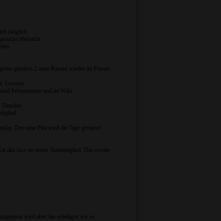
uch möglich.
esuchs übersicht.
mmen.
nd gerne gesehen.2 neue Rassen wieder im Forum.
a. Leonora.
ound Informations und im Wiki.
 Timeline
itglied
play. Der neue Plot wird die Tage gestartet.
 aka Jace im neues Teammitglied. Das zweite
 angepasst wird aber das erledigen wir so