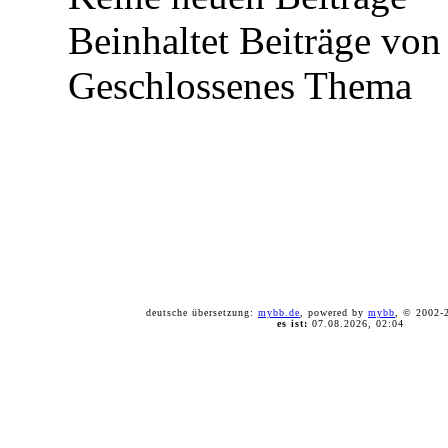
Beinhaltet Beiträge von 
Geschlossenes Thema
deutsche übersetzung:
mybb.de
, powered by
mybb
, © 2002
es ist:
07.08.2026, 02:04