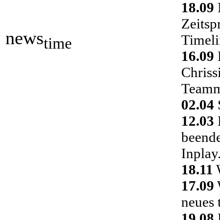
18.09
Zeitsp
news
Timeli
time
16.09
Chriss
Teamm
02.04
S
12.03
D
beende
Inplay
18.11
W
17.09
neues 
19.08