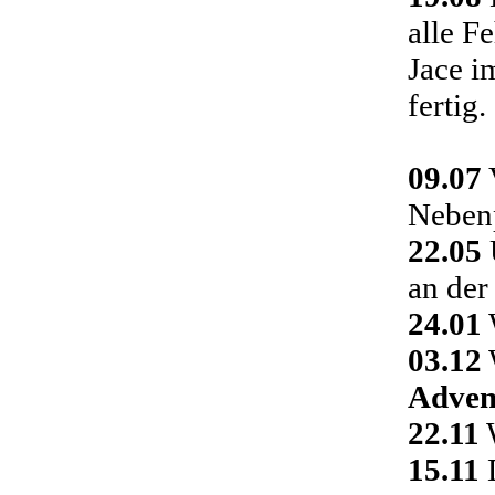
alle F
Jace i
fertig.
09.07
Nebenp
22.05
an der
24.01
03.12
Adven
22.11
W
15.11
D