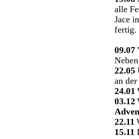
alle F
Jace i
fertig.
09.07
Nebenp
22.05
an der
24.01
03.12
Adven
22.11
W
15.11
D