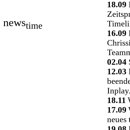
18.09
Zeitsp
news
Timeli
time
16.09
Chriss
Teamm
02.04
S
12.03
D
beende
Inplay
18.11
W
17.09
neues 
19.08