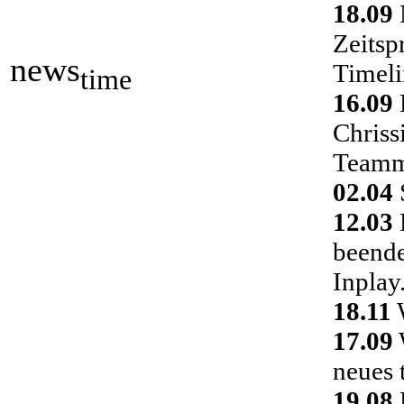
18.09
Zeitsp
news
Timeli
time
16.09
Chriss
Teamm
02.04
S
12.03
D
beende
Inplay
18.11
W
17.09
neues 
19.08