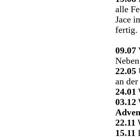
alle F
Jace i
fertig.
09.07
Nebenp
22.05
an der
24.01
03.12
Adven
22.11
W
15.11
D