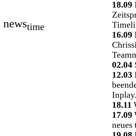
18.09
Zeitsp
news
Timeli
time
16.09
Chriss
Teamm
02.04
S
12.03
D
beende
Inplay
18.11
W
17.09
neues 
19.08