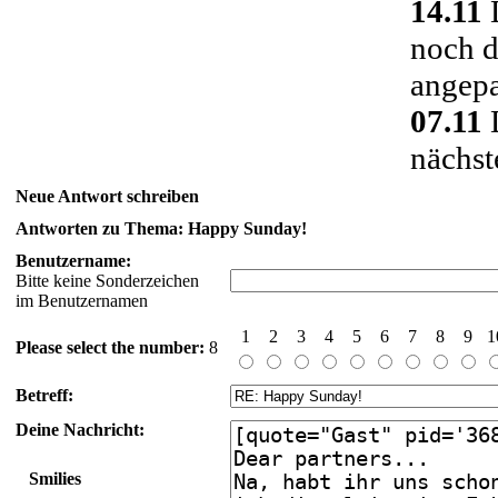
14.11
D
noch d
angepa
07.11
D
nächst
Neue Antwort schreiben
Antworten zu Thema: Happy Sunday!
Benutzername:
Bitte keine Sonderzeichen
im Benutzernamen
1
2
3
4
5
6
7
8
9
1
Please select the number:
8
Betreff:
Deine Nachricht:
Smilies