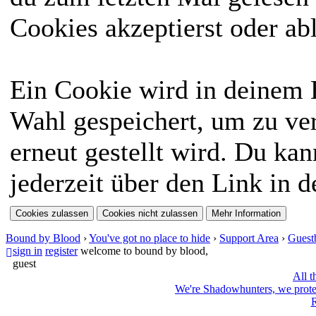
Cookies akzeptierst oder ab
Ein Cookie wird in deinem
Wahl gespeichert, um zu ver
erneut gestellt wird. Du ka
jederzeit über den Link in d
Bound by Blood
›
You've got no place to hide
›
Support Area
›
Guest
sign in
register
welcome to bound by blood,
guest
All t
We're Shadowhunters, we prot
R