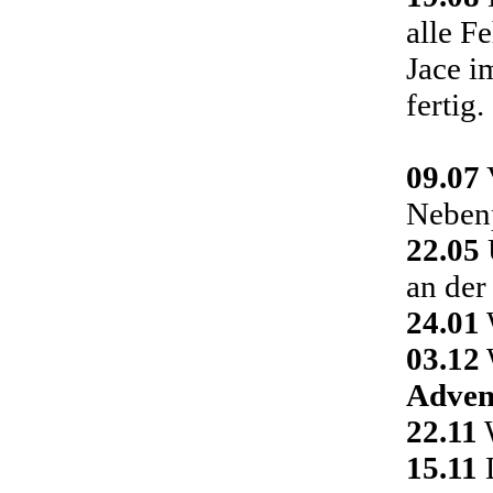
alle F
Jace i
fertig.
09.07
Nebenp
22.05
an der
24.01
03.12
Adven
22.11
W
15.11
D