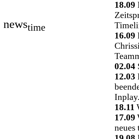
18.09
Zeitsp
news
Timeli
time
16.09
Chriss
Teamm
02.04
S
12.03
D
beende
Inplay
18.11
W
17.09
neues 
19.08